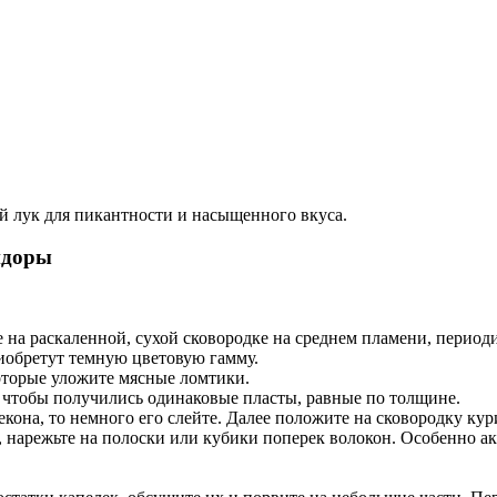
й лук для пикантности и насыщенного вкуса.
 на раскаленной, сухой сковородке на среднем пламени, периоди
иобретут темную цветовую гамму.
оторые уложите мясные ломтики.
 чтобы получились одинаковые пласты, равные по толщине.
бекона, то немного его слейте. Далее положите на сковородку ку
, нарежьте на полоски или кубики поперек волокон. Особенно а