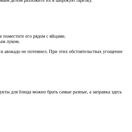
ервым делом разложите их в широкую тарелку.
е поместите его рядом с яйцами.
ным луком.
 и авокадо не потемнел. При этих обстоятельствах угощение
укты для блюда можно брать самые разные, а заправка здесь