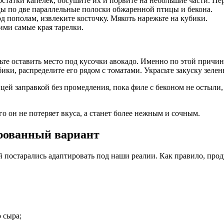
остатки капелек, обсушите их и порвите на небольшие части. П
ды по две параллельные полоски обжаренной птицы и бекона.
од пополам, извлеките косточку. Мякоть нарежьте на кубики.
ими самые края тарелки.
ьте оставить место под кусочки авокадо. Именно по этой причин
ки, распределите его рядом с томатами. Украсьте закуску зеле
цей заправкой без промедления, пока филе с беконом не остыли,
го он не потеряет вкуса, а станет более нежным и сочным.
й постарались адаптировать под наши реалии. Как правило, прод
 сыра;