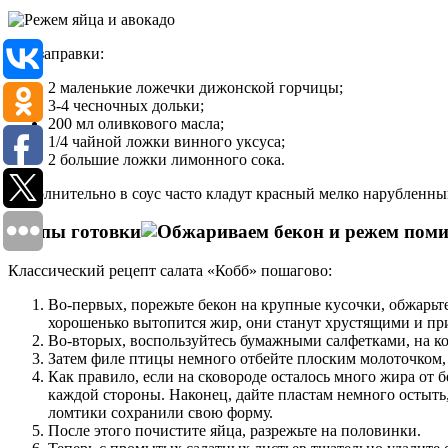
Для заправки:
2 маленькие ложечки дижонской горчицы;
3-4 чесночных дольки;
200 мл оливкового масла;
1/4 чайной ложки винного уксуса;
2 большие ложки лимонного сока.
Дополнительно в соус часто кладут красный мелко нарубленны
Этапы готовки
Классический рецепт салата «Кобб» пошагово:
Во-первых, порежьте бекон на крупные кусочки, обжарьте
хорошенько вытопится жир, они станут хрустящими и пр
Во-вторых, воспользуйтесь бумажными салфетками, на к
Затем филе птицы немного отбейте плоским молоточком,
Как правило, если на сковороде осталось много жира от 
каждой стороны. Наконец, дайте пластам немного остыть
ломтики сохранили свою форму.
После этого почистите яйца, разрежьте на половинки.