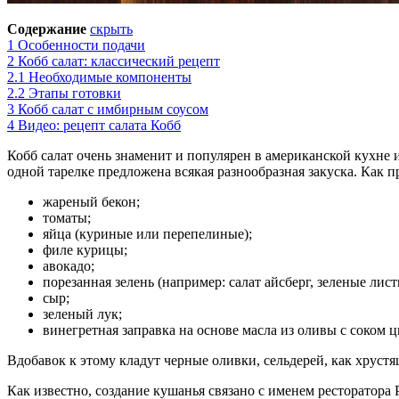
Содержание
скрыть
1
Особенности подачи
2
Кобб салат: классический рецепт
2.1
Необходимые компоненты
2.2
Этапы готовки
3
Кобб салат с имбирным соусом
4
Видео: рецепт салата Кобб
Кобб салат очень знаменит и популярен в американской кухне
одной тарелке предложена всякая разнообразная закуска. Как пр
жареный бекон;
томаты;
яйца (куриные или перепелиные);
филе курицы;
авокадо;
порезанная зелень (например: салат айсберг, зеленые лист
сыр;
зеленый лук;
винегретная заправка на основе масла из оливы с соком 
Вдобавок к этому кладут черные оливки, сельдерей, как хрус
Как известно, создание кушанья связано с именем ресторатора 