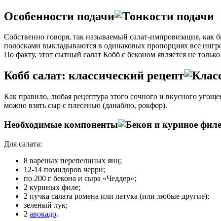
Особенности подачи
Собственно говоря, так называемый салат-импровизация, как б
полосками выкладываются в одинаковых пропорциях все ингред
По факту, этот сытный салат Кобб с беконом является не тольк
Кобб салат: классический рецепт
Как правило, любая рецептура этого сочного и вкусного угоще
можно взять сыр с плесенью (данаблю, рокфор).
Необходимые компоненты
Для салата:
8 вареных перепелиных яиц;
12-14 помидоров черри;
по 200 г бекона и сыра «Чеддер»;
2 куриных филе;
2 пучка салата ромена или латука (или любые другие);
зеленый лук;
2
авокадо
.