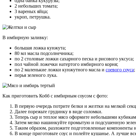
одна банка кукурузы;
2 небольших томата;
3 вареных яйца;
укроп, петрушка.
В имбирную заливку:
большая ложка кунжута;
80 мл масла подсолнечника;
по 2 столовые ложки сахарного песка и рисового уксуса;
пол чайной ложечки натертого имбирного корня;
по 2 маленькие ложки кунжутного масла и
соевого соуса
;
перья зеленого лука.
Как приготовить Кобб с имбирным соусом с фото:
В первую очередь потрите белки и желтки на мелкой сек
Далее порежьте грудинку в виде соломки.
Теперь сыр и теплое мясо оформите небольшими кубикам
Затем мелко нашинкуйте промытую и подсушенную зелен
Таким образом, разложите подготовленные компоненты н
В конце приготовьте соус и полейте кушанье. А лучше все