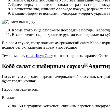
Теперь с промытых салатных листьев тщательно удалите 
Далее сверху на листики выложите с разных сторон посу
Соответственно, снимите с авокадо кожуру, разрежьте пл
Дальше оформите пополам помидорки «черри», украсьте 
Кроме этого яйца разложите посередине посуды. Не забуд
В заключение сыр накрошите руками или порежьте на куби
В любом случае, сразу полейте американский салат Кобб с кури
подают без охлаждения и сразу употребляют.
Тем не менее,
салат Коул Слоу
можно заправить заранее. От это
Кобб салат с имбирным соусом
По сути, это еще один вариант американской классики, которы
будет традиционная.
Набор ингредиентов:
В салат:
по 150 г грудинки копченой, свинины вареной и твердого