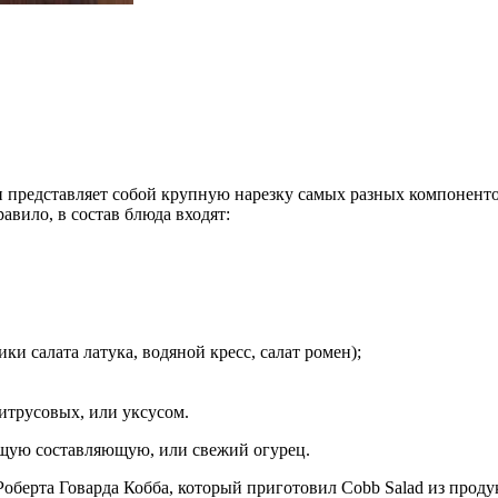
 и представляет собой крупную нарезку самых разных компонент
авило, в состав блюда входят:
ики салата латука, водяной кресс, салат ромен);
цитрусовых, или уксусом.
тящую составляющую, или свежий огурец.
Роберта Говарда Кобба, который приготовил Cobb Salad из проду