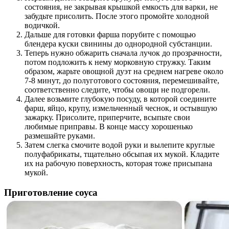
состояния, не закрывая крышкой емкость для варки, не
забудьте присолить. После этого промойте холодной
водичкой.
Дальше для готовки фарша порубите с помощью
блендера куски свинины до однородной субстанции.
Теперь нужно обжарить сначала лучок до прозрачности,
потом подложить к нему морковную стружку. Таким
образом, жарьте овощной дуэт на среднем нагреве около
7-8 минут, до полуготового состояния, перемешивайте,
соответственно следите, чтобы овощи не подгорели.
Далее возьмите глубокую посуду, в которой соедините
фарш, яйцо, крупу, измельченный чеснок, и остывшую
зажарку. Присолите, приперчите, всыпьте свои
любимые приправы. В конце массу хорошенько
размешайте руками.
Затем слегка смочите водой руки и вылепите круглые
полуфабрикаты, тщательно обсыпая их мукой. Кладите
их на рабочую поверхность, которая тоже присыпана
мукой.
Приготовление соуса