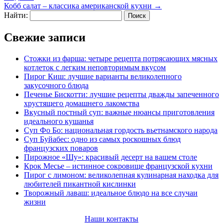
Кобб салат – классика американской кухни
→
Найти:
Свежие записи
Стожки из фарша: четыре рецепта потрясающих мясных
котлеток с легким неповторимым вкусом
Пирог Киш: лучшие варианты великолепного
закусочного блюда
Печенье Бискотти: лучшие рецепты дважды запеченного
хрустящего домашнего лакомства
Вкусный постный суп: важные нюансы приготовления
идеального кушанья
Суп Фо Бо: национальная гордость вьетнамского народа
Суп Буйабес: одно из самых роскошных блюд
французских поваров
Пирожное «Шу»: красивый десерт на вашем столе
Крок Месье – истинное сокровище французской кухни
Пирог с лимоном: великолепная кулинарная находка для
любителей пикантной кислинки
Творожный лаваш: идеальное блюдо на все случаи
жизни
Наши контакты