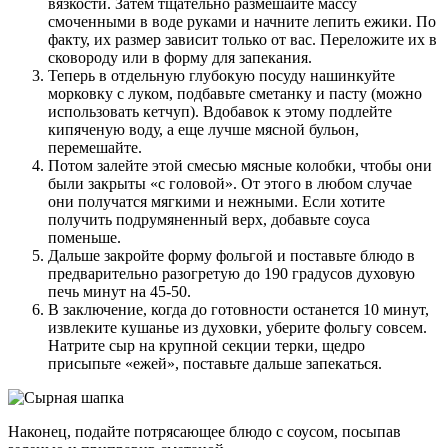
вязкости. Затем тщательно размешайте массу
смоченными в воде руками и начните лепить ежики. По
факту, их размер зависит только от вас. Переложите их в
сковороду или в форму для запекания.
Теперь в отдельную глубокую посуду нашинкуйте
морковку с луком, подбавьте сметанку и пасту (можно
использовать кетчуп). Вдобавок к этому подлейте
кипяченую воду, а еще лучше мясной бульон,
перемешайте.
Потом залейте этой смесью мясные колобки, чтобы они
были закрыты «с головой». От этого в любом случае
они получатся мягкими и нежными. Если хотите
получить подрумяненный верх, добавьте соуса
поменьше.
Дальше закройте форму фольгой и поставьте блюдо в
предварительно разогретую до 190 градусов духовую
печь минут на 45-50.
В заключение, когда до готовности останется 10 минут,
извлеките кушанье из духовки, уберите фольгу совсем.
Натрите сыр на крупной секции терки, щедро
присыпьте «ежей», поставьте дальше запекаться.
Наконец, подайте потрясающее блюдо с соусом, посыпав