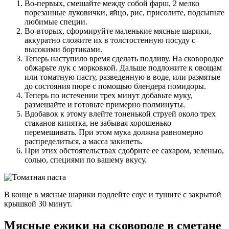
Во-первых, смешайте между собой фарш, 2 мелко
порезанные луковички, яйцо, рис, присолите, подсыпьте
любимые специи.
Во-вторых, сформируйте маленькие мясные шарики,
аккуратно сложите их в толстостенную посуду с
высокими бортиками.
Теперь наступило время сделать подливу. На сковородке
обжарьте лук с морковкой. Дальше подложите к овощам
или томатную пасту, разведенную в воде, или размятые
до состояния пюре с помощью блендера помидоры.
Теперь по истечении трех минут добавьте муку,
размешайте и готовьте примерно полминуты.
Вдобавок к этому влейте тоненькой струей около трех
стаканов кипятка, не забывая хорошенько
перемешивать. При этом мука должна равномерно
распределиться, а масса закипеть.
При этих обстоятельствах сдобрите ее сахаром, зеленью,
солью, специями по вашему вкусу.
В конце в мясные шарики подлейте соус и тушите с закрытой
крышкой 30 минут.
Мясные ежики на сковороде в сметане