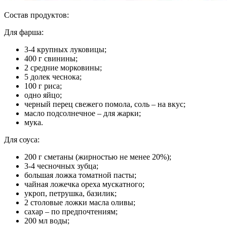
Состав продуктов:
Для фарша:
3-4 крупных луковицы;
400 г свинины;
2 средние морковины;
5 долек чеснока;
100 г риса;
одно яйцо;
черный перец свежего помола, соль – на вкус;
масло подсолнечное – для жарки;
мука.
Для соуса:
200 г сметаны (жирностью не менее 20%);
3-4 чесночных зубца;
большая ложка томатной пасты;
чайная ложечка ореха мускатного;
укроп, петрушка, базилик;
2 столовые ложки масла оливы;
сахар – по предпочтениям;
200 мл воды;