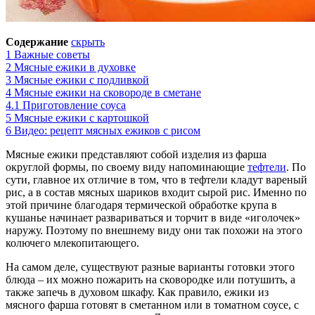
Содержание
скрыть
1
Важные советы
2
Мясные ежики в духовке
3
Мясные ежики с подливкой
4
Мясные ежики на сковороде в сметане
4.1
Приготовление соуса
5
Мясные ежики с картошкой
6
Видео: рецепт мясных ежиков с рисом
Мясные ежики представляют собой изделия из фарша
округлой формы, по своему виду напоминающие
тефтели
. По
сути, главное их отличие в том, что в тефтели кладут вареный
рис, а в состав мясных шариков входит сырой рис. Именно по
этой причине благодаря термической обработке крупа в
кушанье начинает развариваться и торчит в виде «иголочек»
наружу. Поэтому по внешнему виду они так похожи на этого
колючего млекопитающего.
На самом деле, существуют разные варианты готовки этого
блюда – их можно пожарить на сковородке или потушить, а
также запечь в духовом шкафу. Как правило, ежики из
мясного фарша готовят в сметанном или в томатном соусе, с