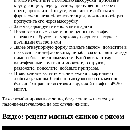
и мясо измельчите с помощью мясорубки, прибавьте
крупу, специи, перец, чеснок, пропущенный через
пресс, присолите. По сути, если хотите добиться у
фарша очень нежной консистенции, можно второй раз
пропустить его через мясорубку.
Затем сформируйте небольшие шарики.
После этого вымытый и почищенный картофель
нарежьте на брусочки, морковку потрите на терке с
крупными отверстиями.
Далее огнеупорную форму смажьте маслом, поместите в
нее мясные полуфабрикаты, не забывая оставлять между
ними небольшие промежутки. Вдобавок к этому
картофельные ломтики и морковную стружку
разложите, подсолите, добавьте приправы.
В заключение залейте мясные ежики с картошкой
любым бульоном. Особенно актуально брать мясной
бульон. Отправьте заготовки в духовой шкаф на 45-50
минут.
Такое комбинированное яство, безусловно, – настоящая
палочка-выручалочка на все случаи жизни.
Видео: рецепт мясных ежиков с рисом