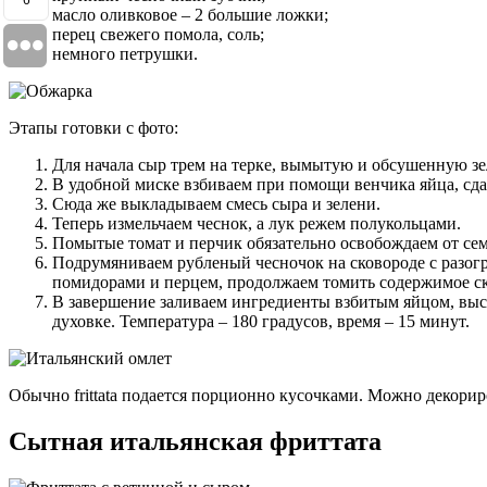
масло оливковое – 2 большие ложки;
перец свежего помола, соль;
немного петрушки.
Этапы готовки с фото:
Для начала сыр трем на терке, вымытую и обсушенную з
В удобной миске взбиваем при помощи венчика яйца, сд
Сюда же выкладываем смесь сыра и зелени.
Теперь измельчаем чеснок, а лук режем полукольцами.
Помытые томат и перчик обязательно освобождаем от семя
Подрумяниваем рубленый чесночок на сковороде с разогр
помидорами и перцем, продолжаем томить содержимое ск
В завершение заливаем ингредиенты взбитым яйцом, выста
духовке. Температура – 180 градусов, время – 15 минут.
Обычно frittata подается порционно кусочками. Можно декори
Сытная итальянская фриттата