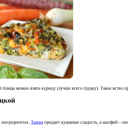
блюда можно взять курицу (лучше всего грудку). Такое яство п
оцкой
е ингредиентах.
Тыква
придает кушанью сладость, а шалфей – н