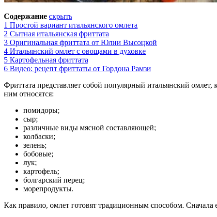
Содержание
скрыть
1
Простой вариант итальянского омлета
2
Сытная итальянская фриттата
3
Оригинальная фриттата от Юлии Высоцкой
4
Итальянский омлет с овощами в духовке
5
Картофельная фриттата
6
Видео: рецепт фриттаты от Гордона Рамзи
Фриттата представляет собой популярный итальянский омлет, 
ним относятся:
помидоры;
сыр;
различные виды мясной составляющей;
колбаски;
зелень;
бобовые;
лук;
картофель;
болгарский перец;
морепродукты.
Как правило, омлет готовят традиционным способом. Сначала ег