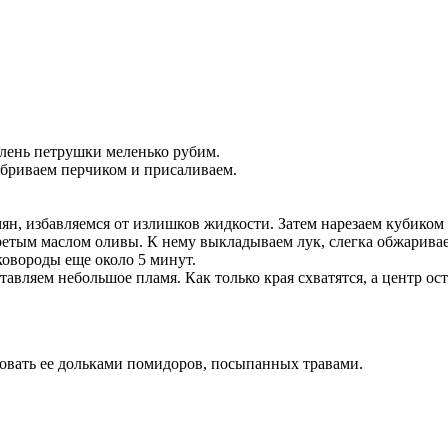
елень петрушки меленько рубим.
абриваем перчиком и присаливаем.
н, избавляемся от излишков жидкости. Затем нарезаем кубиком 
етым маслом оливы. К нему выкладываем лук, слегка обжариваем
овороды еще около 5 минут.
вляем небольшое пламя. Как только края схватятся, а центр ос
ровать ее дольками помидоров, посыпанных травами.