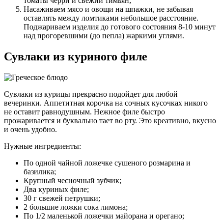
томаты черри и свежий тимьян;
Насаживаем мясо и овощи на шпажки, не забывая
оставлять между ломтиками небольшое расстояние.
Поджариваем изделия до готового состояния 8-10 минут
над прогоревшими (до пепла) жаркими углями.
Сувлаки из куриного филе
Сувлаки из курицы прекрасно подойдет для любой
вечеринки. Аппетитная корочка на сочных кусочках никого
не оставит равнодушным. Нежное филе быстро
прожаривается и буквально тает во рту. Это креативно, вкусно
и очень удобно.
Нужные ингредиенты:
По одной чайной ложечке сушеного розмарина и
базилика;
Крупный чесночный зубчик;
Два куриных филе;
30 г свежей петрушки;
2 большие ложки сока лимона;
По 1/2 маленькой ложечки майорана и орегано;