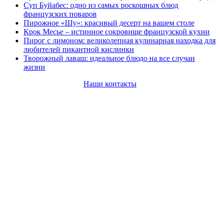
Суп Буйабес: одно из самых роскошных блюд
французских поваров
Пирожное «Шу»: красивый десерт на вашем столе
Крок Месье – истинное сокровище французской кухни
Пирог с лимоном: великолепная кулинарная находка для
любителей пикантной кислинки
Творожный лаваш: идеальное блюдо на все случаи
жизни
Наши контакты