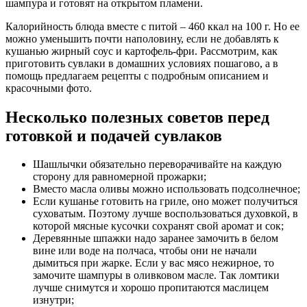
шампура и готовят на открытом пламени.
Калорийность блюда вместе с питой – 460 ккал на 100 г. Но ее
можно уменьшить почти наполовину, если не добавлять к
кушанью жирный соус и картофель-фри. Рассмотрим, как
приготовить сувлаки в домашних условиях пошагово, а в
помощь предлагаем рецепты с подробным описанием и
красочными фото.
Несколько полезных советов перед
готовкой и подачей сувлаков
Шашлычки обязательно переворачивайте на каждую
сторону для равномерной прожарки;
Вместо масла оливы можно использовать подсолнечное;
Если кушанье готовить на гриле, оно может получиться
суховатым. Поэтому лучше воспользоваться духовкой, в
которой мясные кусочки сохранят свой аромат и сок;
Деревянные шпажки надо заранее замочить в белом
вине или воде на полчаса, чтобы они не начали
дымиться при жарке. Если у вас мясо нежирное, то
замочите шампуры в оливковом масле. Так ломтики
лучше снимутся и хорошо пропитаются маслицем
изнутри;