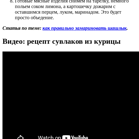
Готовые мясные изделия снимем на тарелку, немного
польем соком лимона, а картошечку дожарим с
оставшимся перцем, луком, маринадом. Это будет
просто объедение.
Статья по теме:
как правильно замариновать шашлык
.
Видео: рецепт сувлаков из курицы