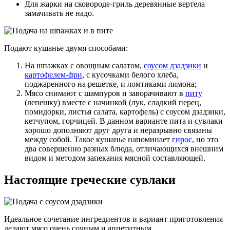
Для жарки на сковороде-гриль деревянные вертела
замачивать не надо.
Подают кушанье двумя способами:
На шпажках с овощным салатом,
соусом дзадзики
и
картофелем-фри
, с кусочками белого хлеба,
поджаренного на решетке, и ломтиками лимона;
Мясо снимают с шампуров и заворачивают в
питу
(лепешку) вместе с начинкой (лук, сладкий перец,
помидорки, листья салата, картофель) с соусом дзадзики,
кетчупом, горчицей. В данном варианте пита и сувлаки
хорошо дополняют друг друга и неразрывно связаны
между собой. Такое кушанье напоминает
гирос
, но это
два совершенно разных блюда, отличающихся внешним
видом и методом запекания мясной составляющей.
Настоящие греческие сувлаки
Идеальное сочетание ингредиентов и вариант приготовления
делают мясо очень сочным и аппетитным.