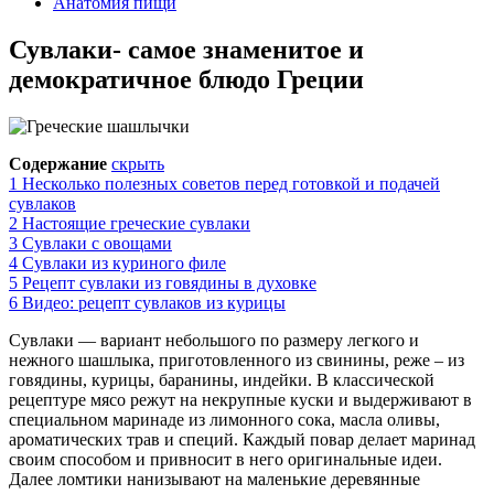
Анатомия пищи
Сувлаки- самое знаменитое и
демократичное блюдо Греции
Содержание
скрыть
1
Несколько полезных советов перед готовкой и подачей
сувлаков
2
Настоящие греческие сувлаки
3
Сувлаки с овощами
4
Сувлаки из куриного филе
5
Рецепт сувлаки из говядины в духовке
6
Видео: рецепт сувлаков из курицы
Сувлаки — вариант небольшого по размеру легкого и
нежного шашлыка, приготовленного из свинины, реже – из
говядины, курицы, баранины, индейки. В классической
рецептуре мясо режут на некрупные куски и выдерживают в
специальном маринаде из лимонного сока, масла оливы,
ароматических трав и специй. Каждый повар делает маринад
своим способом и привносит в него оригинальные идеи.
Далее ломтики нанизывают на маленькие деревянные