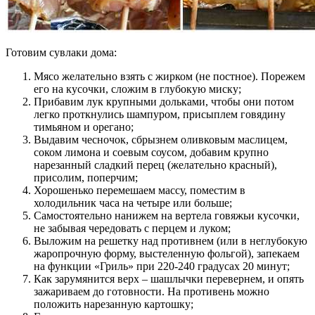
Готовим сувлаки дома:
Мясо желательно взять с жирком (не постное). Порежем
его на кусочки, сложим в глубокую миску;
Прибавим лук крупными дольками, чтобы они потом
легко проткнулись шампуром, присыплем говядину
тимьяном и орегано;
Выдавим чесночок, сбрызнем оливковым маслицем,
соком лимона и соевым соусом, добавим крупно
нарезанный сладкий перец (желательно красный),
присолим, поперчим;
Хорошенько перемешаем массу, поместим в
холодильник часа на четыре или больше;
Самостоятельно нанижем на вертела говяжьи кусочки,
не забывая чередовать с перцем и луком;
Выложим на решетку над противнем (или в неглубокую
жаропрочную форму, выстеленную фольгой), запекаем
на функции «Гриль» при 220-240 градусах 20 минут;
Как зарумянится верх – шашлычки перевернем, и опять
зажариваем до готовности. На противень можно
положить нарезанную картошку;