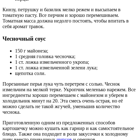
Кинзу, петрушку и базилик мелко режем и высыпаем в
томатную пасту. Все перчим и хорошо перемешиваем.
Томатная масса должна недолго постоять, чтобы впитать в
себя аромат травок.
Чесночный соус
150 г майонеза;
1 средняя головка чесночка;
1 ст. ложка измельченного укропа;
1 ст. ложка измельченной зелени лука;
щепотка соли.
Порезанные перья лука чуть перетрем с солью. Чеснок
измельчим на мелкой терке. Укропчик меленько нарежем. Все
ингредиенты хорошо перемешаем с майонезом и уберем в
холодильник минут на 20. Эта смесь очень острая, но её
можно сделать не такой жгучей, уменьшив количество
чеснока.
Приготовленную одним из предложенных способов
картошечку можно кушать как гарнир и как самостоятельное
блюдо. Также она подходит в роли закусочки к холодному
пиву вместо привычных
чипсов
и орешков.