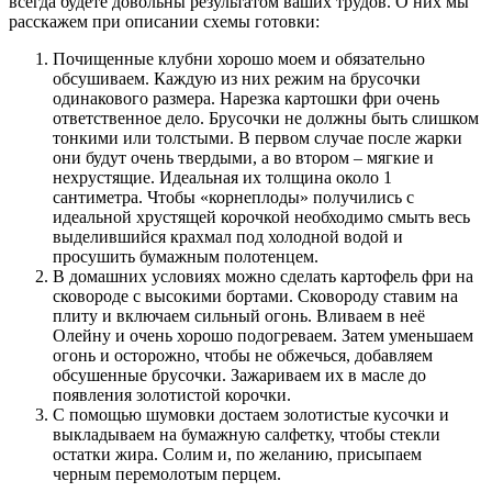
всегда будете довольны результатом ваших трудов. О них мы
расскажем при описании схемы готовки:
Почищенные клубни хорошо моем и обязательно
обсушиваем. Каждую из них режим на брусочки
одинакового размера. Нарезка картошки фри очень
ответственное дело. Брусочки не должны быть слишком
тонкими или толстыми. В первом случае после жарки
они будут очень твердыми, а во втором – мягкие и
нехрустящие. Идеальная их толщина около 1
сантиметра. Чтобы «корнеплоды» получились с
идеальной хрустящей корочкой необходимо смыть весь
выделившийся крахмал под холодной водой и
просушить бумажным полотенцем.
В домашних условиях можно сделать картофель фри на
сковороде с высокими бортами. Сковороду ставим на
плиту и включаем сильный огонь. Вливаем в неё
Олейну и очень хорошо подогреваем. Затем уменьшаем
огонь и осторожно, чтобы не обжечься, добавляем
обсушенные брусочки. Зажариваем их в масле до
появления золотистой корочки.
С помощью шумовки достаем золотистые кусочки и
выкладываем на бумажную салфетку, чтобы стекли
остатки жира. Солим и, по желанию, присыпаем
черным перемолотым перцем.