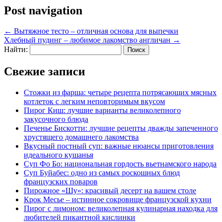
Post navigation
←
Вытяжное тесто – отличная основа для выпечки
Хлебный пудинг – любимое лакомство англичан
→
Найти:
Свежие записи
Стожки из фарша: четыре рецепта потрясающих мясных
котлеток с легким неповторимым вкусом
Пирог Киш: лучшие варианты великолепного
закусочного блюда
Печенье Бискотти: лучшие рецепты дважды запеченного
хрустящего домашнего лакомства
Вкусный постный суп: важные нюансы приготовления
идеального кушанья
Суп Фо Бо: национальная гордость вьетнамского народа
Суп Буйабес: одно из самых роскошных блюд
французских поваров
Пирожное «Шу»: красивый десерт на вашем столе
Крок Месье – истинное сокровище французской кухни
Пирог с лимоном: великолепная кулинарная находка для
любителей пикантной кислинки