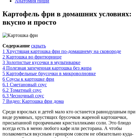
Анатомия пищи
Картофель фри в домашних условиях:
вкусно и просто
Содержание
скрыть
1
Хрустящая картошка фри по-домашнему на сковороде
2
Картошка во фритюрнице
3
Золотистые кусочки в мультиварке
4
Полезная запеченная картошка без жира
5
Картофельные брусочки в микроволновке
6
Соусы к картошке фри
6.1
Сметановый соус
6.2
Томатный соус
6.3
Чесночный соус
7
Видео: Картошка фри дома
Среди взрослых и детей мало кто останется равнодушным при
виде румяных, хрустящих брусочков жареной картошечки,
присыпанной прозрачными кристалликами соли. Это блюдо
всегда есть в меню любого кафе или ресторана. А чтобы
полакомиться вкусным гарниром совсем не обязательно куда-