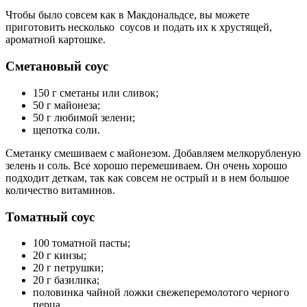
Чтобы было совсем как в Макдональдсе, вы можете
приготовить несколько соусов и подать их к хрустящей,
ароматной картошке.
Сметановый соус
150 г сметаны или сливок;
50 г майонеза;
50 г любимой зелени;
щепотка соли.
Сметанку смешиваем с майонезом. Добавляем мелкорубленую
зелень и соль. Все хорошо перемешиваем. Он очень хорошо
подходит деткам, так как совсем не острый и в нем большое
количество витаминов.
Томатный соус
100 томатной пасты;
20 г кинзы;
20 г петрушки;
20 г базилика;
половинка чайной ложки свежеперемолотого черного
перца.