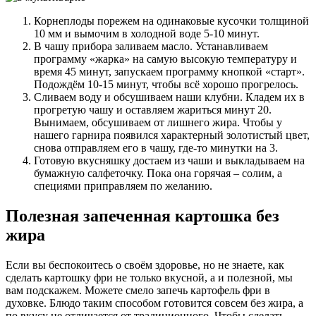
Корнеплоды порежем на одинаковые кусочки толщиной
10 мм и вымочим в холодной воде 5-10 минут.
В чашу прибора заливаем масло. Устанавливаем
программу «жарка» на самую высокую температуру и
время 45 минут, запускаем программу кнопкой «старт».
Подождём 10-15 минут, чтобы всё хорошо прогрелось.
Сливаем воду и обсушиваем наши клубни. Кладем их в
прогретую чашу и оставляем жариться минут 20.
Вынимаем, обсушиваем от лишнего жира. Чтобы у
нашего гарнира появился характерный золотистый цвет,
снова отправляем его в чашу, где-то минутки на 3.
Готовую вкусняшку достаем из чаши и выкладываем на
бумажную салфеточку. Пока она горячая – солим, а
специями приправляем по желанию.
Полезная запеченная картошка без
жира
Если вы беспокоитесь о своём здоровье, но не знаете, как
сделать картошку фри не только вкусной, а и полезной, мы
вам подскажем. Можете смело запечь картофель фри в
духовке. Блюдо таким способом готовится совсем без жира, а
по вкусу не отличается от традиционного. Чтобы сделать