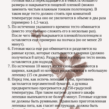
готовая масса перекладывается в емкость большего
размера и накрывается пищевой пленкой (можно
заменить чистым влажным тонким полотенцем). В
таком виде тесто должно стоять при комнатной
температуре пока оно не увеличится в объеме в два раза
(примерно 1-1,5 часа).
По истечении указанного времени тесто обминается
(вместо этого можно сложить его в несколько раз).
После чего вновь накрывается пленкой/полотенцем и
оставляется еще примерно на полчаса (но не менее 20
минут).
Готовая масса еще раз обминается и разделяется на
равные куски, которые скатываются в шарики (должно
получиться 8 штук). Разделенное на порции тесто вновь
оставляется для подхода.
По истечении 10 минут куски снова скатываются в
шарики, каждый из которых раскатывается в небольшую
лепешку (15 см диаметр).
Перед тем, как испечь лепешки питы, противень
застилается пергаментной бумагой, а духовка
предварительно прогревается до 250-градусной
температуры. При таком нагреве духового шкафа
лепешки выпекаются не более 6 минут. Готовые изделия
не должны быть румяными. Правильно приготовленная
лепешка пита, как гласит инструкция, должна быть