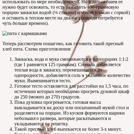
использовать по мере необходимости. Но в дальнейшем ее
нужно будет освежить, то есть разбавить 100-граммовую
порцию закваски водой (¼ стакана) и мукой (стакан с горкой)
и оставить в теплом месте на два часа (иногда потребуется
чуть больше времени).
Теперь рассмотрим пошагово, как готовить такой пресный
хлеб пита. Схема приготовления:
Закваска, вода и мука смешиваются в пропорциях 1:1:2
(где 1 равняется 125 граммам). Сначала добавляется
теплая вода в закваску, перемешивается до
однородности, добавляется соль и указанное количество
муки. Вымешивается тесто.
Готовое тесто оставляется для расстойки на 1,5 часа, по
истечении которых необходимо прогреть духовой шкаф
до 250 (можно до 270) градусов.
Пока духовка прогревается, готовая масса
выкладывается на доску или посыпанный мукой стол и
разделяется на порции. Из кусков формуются шарики
небольшого размера, которые раскатываются и
укладываются на решетку.
Такой пресный хлеб выпекается не более 3-х минут.