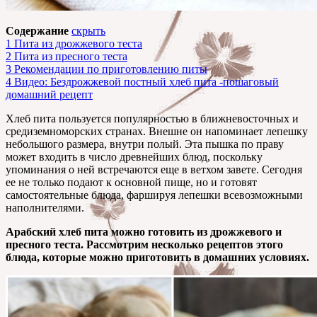
Содержание
скрыть
1
Пита из дрожжевого теста
2
Пита из пресного теста
3
Рекомендации по приготовлению питы
4
Видео: Бездрожжевой постный хлеб пита -пошаговый
домашний рецепт
Хлеб пита пользуется популярностью в ближневосточных и
средиземноморских странах. Внешне он напоминает лепешку
небольшого размера, внутри полый. Эта пышка по праву
может входить в число древнейших блюд, поскольку
упоминания о ней встречаются еще в ветхом завете. Сегодня
ее не только подают к основной пище, но и готовят
самостоятельные блюда, фаршируя лепешки всевозможными
наполнителями.
Арабский хлеб пита можно готовить из дрожжевого и
пресного теста. Рассмотрим несколько рецептов этого
блюда, которые можно приготовить в домашних условиях.