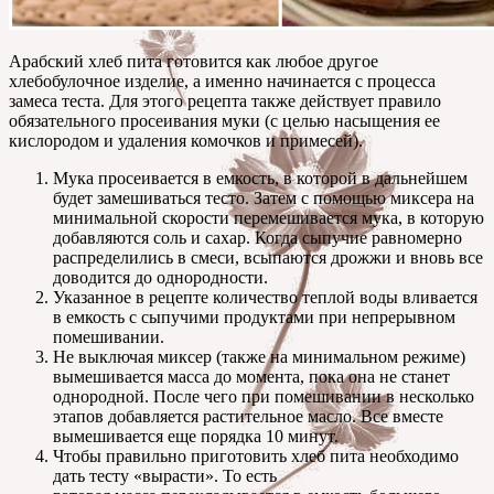
Арабский хлеб пита готовится как любое другое
хлебобулочное изделие, а именно начинается с процесса
замеса теста. Для этого рецепта также действует правило
обязательного просеивания муки (с целью насыщения ее
кислородом и удаления комочков и примесей).
Мука просеивается в емкость, в которой в дальнейшем
будет замешиваться тесто. Затем с помощью миксера на
минимальной скорости перемешивается мука, в которую
добавляются соль и сахар. Когда сыпучие равномерно
распределились в смеси, всыпаются дрожжи и вновь все
доводится до однородности.
Указанное в рецепте количество теплой воды вливается
в емкость с сыпучими продуктами при непрерывном
помешивании.
Не выключая миксер (также на минимальном режиме)
вымешивается масса до момента, пока она не станет
однородной. После чего при помешивании в несколько
этапов добавляется растительное масло. Все вместе
вымешивается еще порядка 10 минут.
Чтобы правильно приготовить хлеб пита необходимо
дать тесту «вырасти». То есть