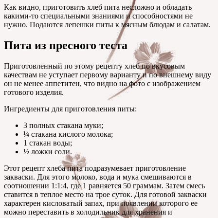
Как видно, приготовить хлеб пита несложно и обладать
какими-то специальными знаниями и способностями не
нужно. Подаются лепешки питы к мясным блюдам и салатам.
Пита из пресного теста
Приготовленный по этому рецепту хлеб по вкусовым
качествам не уступает первому варианту и по внешнему виду
он не менее аппетитен, что видно на фото с изображением
готового изделия.
Ингредиенты для приготовления питы:
3 полных стакана муки;
¼ стакана кислого молока;
1 стакан воды;
½ ложки соли.
Этот рецепт хлеба пита подразумевает приготовление
закваски. Для этого молоко, вода и мука смешиваются в
соотношении 1:1:4, где 1 равняется 50 граммам. Затем смесь
ставится в теплое место на трое суток. Для готовой закваски
характерен кисловатый запах, при появлении которого ее
можно переставить в холодильник для хранения и