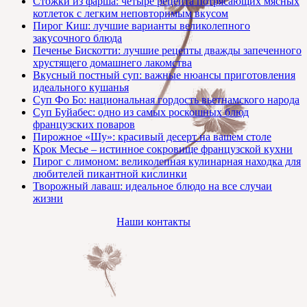
Стожки из фарша: четыре рецепта потрясающих мясных
котлеток с легким неповторимым вкусом
Пирог Киш: лучшие варианты великолепного
закусочного блюда
Печенье Бискотти: лучшие рецепты дважды запеченного
хрустящего домашнего лакомства
Вкусный постный суп: важные нюансы приготовления
идеального кушанья
Суп Фо Бо: национальная гордость вьетнамского народа
Суп Буйабес: одно из самых роскошных блюд
французских поваров
Пирожное «Шу»: красивый десерт на вашем столе
Крок Месье – истинное сокровище французской кухни
Пирог с лимоном: великолепная кулинарная находка для
любителей пикантной кислинки
Творожный лаваш: идеальное блюдо на все случаи
жизни
Наши контакты