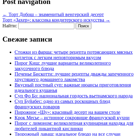
Post navigation
←
Торт Добош – знаменитый венгерский десерт
Торт «Захер»: классика кондитерского искусства
→
Найти:
Свежие записи
Стожки из фарша: четыре рецепта потрясающих мясных
котлеток с легким неповторимым вкусом
Пирог Киш: лучшие варианты великолепного
закусочного блюда
Печенье Бискотти: лучшие рецепты дважды запеченного
хрустящего домашнего лакомства
Вкусный постный суп: важные нюансы приготовления
идеального кушанья
Суп Фо Бо: национальная гордость вьетнамского народа
Суп Буйабес: одно из самых роскошных блюд
французских поваров
Пирожное «Шу»: красивый десерт на вашем столе
Крок Месье – истинное сокровище французской кухни
Пирог с лимоном: великолепная кулинарная находка для
любителей пикантной кислинки
Творожный лаваш: идеальное блюдо на все случаи