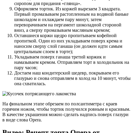
сиропом для придания «глянца».
Оформляем тортик. Из коржей вырезаем 3 квадрата.
Первый промазываем растопленным на водяной баньке
шоколадом и охлаждаем пару минут, затем
переворачиваем на пергамент шоколадной стороной
вниз, а сверху промазываем масляным кремом;
Оставшиеся коржи щедро пропитываем кофейной
пропиткой. Один из них укладываем поверх крема и
наносим сверху слой ганаша (он должен идти самым
центральным слоем в торте);
Укладываем поверх ганаша третий коржик и
намазываем кремом. Отправляем торт в холодильник на
пару часов;
Достаем наш кондитерский шедевр, покрываем его
глазурью и снова отправляем в холод на 10 минут, чтобы
она схватилась.
На финальном этапе обрезаем по полсантиметра с краев
горячим ножом, чтобы тортик получился ровным и красивым.
В качестве украшения можно сделать надпись поверх глазури
в виде слова Opera.
Видео: Рецепт торта Опера от