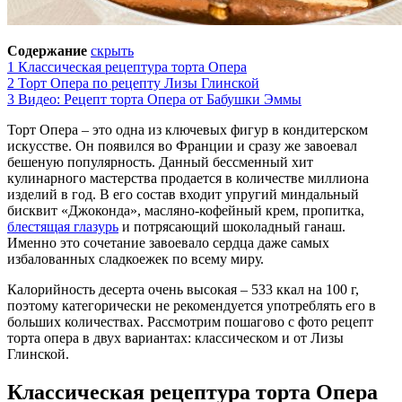
Содержание
скрыть
1
Классическая рецептура торта Опера
2
Торт Опера по рецепту Лизы Глинской
3
Видео: Рецепт торта Опера от Бабушки Эммы
Торт Опера – это одна из ключевых фигур в кондитерском
искусстве. Он появился во Франции и сразу же завоевал
бешеную популярность. Данный бессменный хит
кулинарного мастерства продается в количестве миллиона
изделий в год. В его состав входит упругий миндальный
бисквит «Джоконда», масляно-кофейный крем, пропитка,
блестящая глазурь
и потрясающий шоколадный ганаш.
Именно это сочетание завоевало сердца даже самых
избалованных сладкоежек по всему миру.
Калорийность десерта очень высокая – 533 ккал на 100 г,
поэтому категорически не рекомендуется употреблять его в
больших количествах. Рассмотрим пошагово с фото рецепт
торта опера в двух вариантах: классическом и от Лизы
Глинской.
Классическая рецептура торта Опера