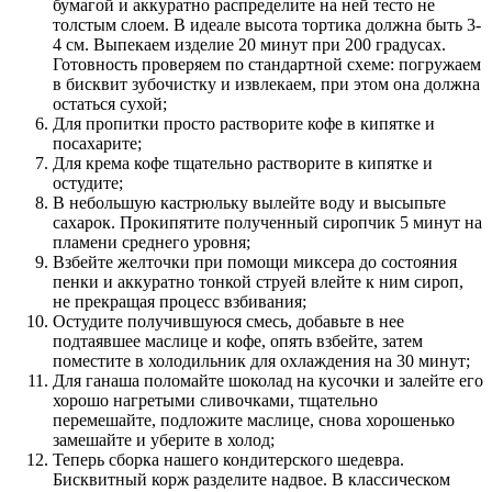
бумагой и аккуратно распределите на ней тесто не
толстым слоем. В идеале высота тортика должна быть 3-
4 см. Выпекаем изделие 20 минут при 200 градусах.
Готовность проверяем по стандартной схеме: погружаем
в бисквит зубочистку и извлекаем, при этом она должна
остаться сухой;
Для пропитки просто растворите кофе в кипятке и
посахарите;
Для крема кофе тщательно растворите в кипятке и
остудите;
В небольшую кастрюльку вылейте воду и высыпьте
сахарок. Прокипятите полученный сиропчик 5 минут на
пламени среднего уровня;
Взбейте желточки при помощи миксера до состояния
пенки и аккуратно тонкой струей влейте к ним сироп,
не прекращая процесс взбивания;
Остудите получившуюся смесь, добавьте в нее
подтаявшее маслице и кофе, опять взбейте, затем
поместите в холодильник для охлаждения на 30 минут;
Для ганаша поломайте шоколад на кусочки и залейте его
хорошо нагретыми сливочками, тщательно
перемешайте, подложите маслице, снова хорошенько
замешайте и уберите в холод;
Теперь сборка нашего кондитерского шедевра.
Бисквитный корж разделите надвое. В классическом