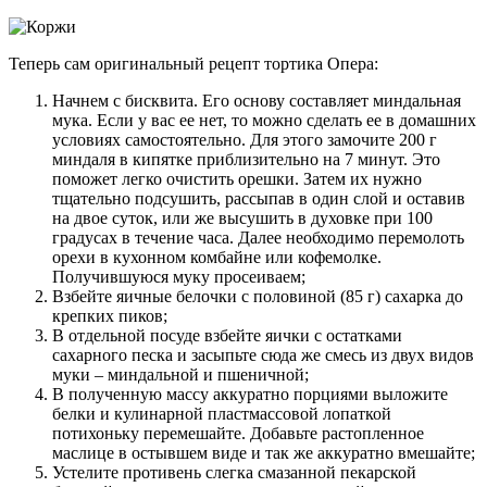
Теперь сам оригинальный рецепт тортика Опера:
Начнем с бисквита. Его основу составляет миндальная
мука. Если у вас ее нет, то можно сделать ее в домашних
условиях самостоятельно. Для этого замочите 200 г
миндаля в кипятке приблизительно на 7 минут. Это
поможет легко очистить орешки. Затем их нужно
тщательно подсушить, рассыпав в один слой и оставив
на двое суток, или же высушить в духовке при 100
градусах в течение часа. Далее необходимо перемолоть
орехи в кухонном комбайне или кофемолке.
Получившуюся муку просеиваем;
Взбейте яичные белочки с половиной (85 г) сахарка до
крепких пиков;
В отдельной посуде взбейте яички с остатками
сахарного песка и засыпьте сюда же смесь из двух видов
муки – миндальной и пшеничной;
В полученную массу аккуратно порциями выложите
белки и кулинарной пластмассовой лопаткой
потихоньку перемешайте. Добавьте растопленное
маслице в остывшем виде и так же аккуратно вмешайте;
Устелите противень слегка смазанной пекарской