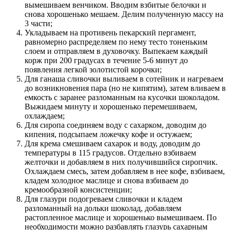
вымешиваем венчиком. Вводим взбитые белочки и
снова хорошенько мешаем. Делим полученную массу на
3 части;
Укладываем на противень пекарский пергамент,
равномерно распределяем по нему тесто тоненьким
слоем и отправляем в духовочку. Выпекаем каждый
корж при 200 градусах в течение 5-6 минут до
появления легкой золотистой корочки;
Для ганаша сливочки выливаем в сотейник и нагреваем
до возникновения пара (но не кипятим), затем вливаем в
емкость с заранее разломанным на кусочки шоколадом.
Выжидаем минуту и хорошенько перемешиваем,
охлаждаем;
Для сиропа соединяем воду с сахарком, доводим до
кипения, подсыпаем ложечку кофе и остужаем;
Для крема смешиваем сахарок и воду, доводим до
температуры в 115 градусов. Отдельно взбиваем
желточки и добавляем в них получившийся сиропчик.
Охлаждаем смесь, затем добавляем в нее кофе, взбиваем,
кладем холодное маслице и снова взбиваем до
кремообразной консистенции;
Для глазури подогреваем сливочки и кладем
разломанный на дольки шоколад, добавляем
растопленное маслице и хорошенько вымешиваем. По
необходимости можно разбавлять глазурь сахарным