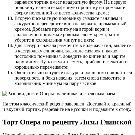
варианте тортик имеет квадратную форму. На первую
половину нанесите кофейную пропитку и промажьте
сверху половиной от всего количества крема;
Вторую бисквитную половинку смажьте ганашем и
аккуратно переверните вниз на коржик, промазанный
кремом. Добавьте пропитку на второй корж и
аналогично промажьте ровным слоем крема, затем
уберите в холодильник минут на пять;
Для глазури сначала размочите в воде желатин, вылейте
в кастрюльку сливочки, засыпьте сахарок и какао,
постоянно помешивая, доведите до кипения и варите
пару минут. Чуть остудите смесь, прибавьте желатин и
хорошенько перемешайте;
Окончательно остудите глазурь и ровненько покройте ей
поверхность и бока изделия, затем снова поместите в
холодильник минимум на пару часиков.
На этом классический рецепт завершен. Доставайте красивый
и вкусный тортик, разрезайте на кусочки и подавайте к столу.
Торт Опера по рецепту Лизы Глинской
Мировой десерт по рецепту от Лизы Глинской, эксперта в