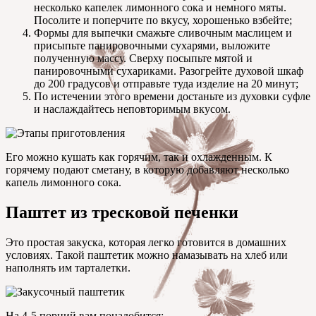
несколько капелек лимонного сока и немного мяты.
Посолите и поперчите по вкусу, хорошенько взбейте;
Формы для выпечки смажьте сливочным маслицем и
присыпьте панировочными сухарями, выложите
полученную массу. Сверху посыпьте мятой и
панировочными сухариками. Разогрейте духовой шкаф
до 200 градусов и отправьте туда изделие на 20 минут;
По истечении этого времени достаньте из духовки суфле
и наслаждайтесь неповторимым вкусом.
Его можно кушать как горячим, так и охлажденным. К
горячему подают сметану, в которую добавляют несколько
капель лимонного сока.
Паштет из тресковой печенки
Это простая закуска, которая легко готовится в домашних
условиях. Такой паштетик можно намазывать на хлеб или
наполнять им тарталетки.
На 4-5 порций вам понадобится: