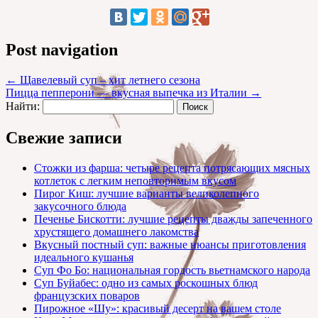
Post navigation
←
Щавелевый суп – хит летнего сезона
Пицца пепперони — вкусная выпечка из Италии
→
Найти:
Свежие записи
Стожки из фарша: четыре рецепта потрясающих мясных
котлеток с легким неповторимым вкусом
Пирог Киш: лучшие варианты великолепного
закусочного блюда
Печенье Бискотти: лучшие рецепты дважды запеченного
хрустящего домашнего лакомства
Вкусный постный суп: важные нюансы приготовления
идеального кушанья
Суп Фо Бо: национальная гордость вьетнамского народа
Суп Буйабес: одно из самых роскошных блюд
французских поваров
Пирожное «Шу»: красивый десерт на вашем столе