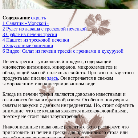
Содержание
скрыть
1
Салатик «Морской»
2
Рулет из лаваша с тресковой печенкой
3
Суфле из печени трески
4
Паштет из тресковой печенки
5
Закусочные блинчики
6
Видео: Салат из печени трески с гренками и кукурузой
Печень трески – уникальный продукт, содержащий
множество витаминов, минералов, микроэлементов и
обладающий массой полезных свойств. Про всю пользу этого
продукта мы писали
здесь
. Он встречается в свежем
замороженном или консервированном виде.
Блюда из печени трески являются довольно известными и
отличаются большим разнообразием. Особенно популярны
салаты и закуски с данным ингредиентом. Но, стоит обратить
внимание, что все кушанья являются высококалорийными,
поэтому не стоит ими злоупотреблять.
Нижеописанные пошаговые рецепты с фото расскажут, что
приготовить из печени трески для праздничного стола или
для обычного домашнего приема пищи.