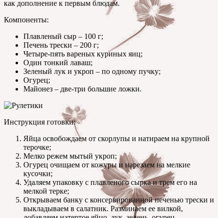
как дополнение к первым блюдам.
Компоненты:
Плавленый сыр – 100 г;
Печень трески – 200 г;
Четыре-пять вареных куриных яиц;
Один тонкий лаваш;
Зеленый лук и укроп – по одному пучку;
Огурец;
Майонез – две-три большие ложки.
Инструкция готовки:
Яйца освобождаем от скорлупы и натираем на крупной
терочке;
Мелко режем мытый укроп;
Огурец очищаем от кожуры и нарезаем на мелкие
кусочки;
Удаляем упаковку с плавленого сырка и трем его на
мелкой терке;
Открываем банку с консервированной печенью трески и
выкладываем в салатник. Разминаем ее вилкой,
добавляем натертое яйцо, лук, зелень, огурец,