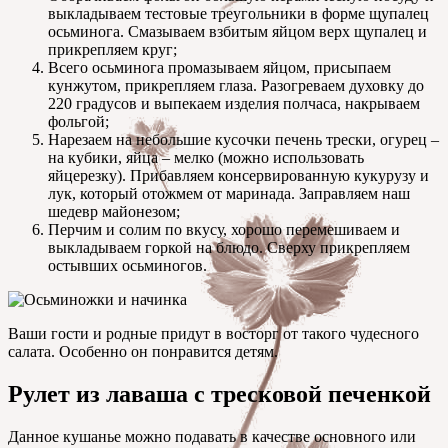
выкладываем тестовые треугольники в форме щупалец
осьминога. Смазываем взбитым яйцом верх щупалец и
прикрепляем круг;
Всего осьминога промазываем яйцом, присыпаем
кунжутом, прикрепляем глаза. Разогреваем духовку до
220 градусов и выпекаем изделия полчаса, накрываем
фольгой;
Нарезаем на небольшие кусочки печень трески, огурец –
на кубики, яйца – мелко (можно использовать
яйцерезку). Прибавляем консервированную кукурузу и
лук, который отожмем от маринада. Заправляем наш
шедевр майонезом;
Перчим и солим по вкусу, хорошо перемешиваем и
выкладываем горкой на блюдо. Сверху прикрепляем
остывших осьминогов.
Ваши гости и родные придут в восторг от такого чудесного
салата. Особенно он понравится детям.
Рулет из лаваша с тресковой печенкой
Данное кушанье можно подавать в качестве основного или