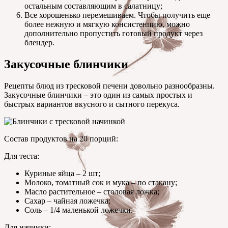
остальным составляющим в салатницу;
Все хорошенько перемешиваем. Чтобы получить еще
более нежную и мягкую консистенцию, можно
дополнительно пропустить готовый продукт через
блендер.
Закусочные блинчики
Рецепты блюд из тресковой печени довольно разнообразны.
Закусочные блинчики – это один из самых простых и
быстрых вариантов вкусного и сытного перекуса.
Состав продуктов на 20 порций:
Для теста:
Куриные яйца – 2 шт;
Молоко, томатный сок и мука – по стакану;
Масло растительное – столовая ложка;
Сахар – чайная ложечка;
Соль – 1/4 маленькой ложечки.
Для начинки: