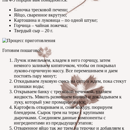
Баночка тресковой печени;
Яйцо, сваренное вкрутую;
Картошина и луковица – по одной штуке;
Горчица – чайная ложечка;
Твердый сыр – 20 г.
Готовим пошагово:
Лучок измельчаем, кладем в него горчицу, затем
немного заливаем кипяточком, чтобы он покрывал
луково-горчичную массу. Все перемешиваем и даем
постоять пару минут;
Откидываем луковую смесь на сито и ждем, пока стекут
излишки воды;
Открываем банку с тресковой печенкой, удаляем
жидкость. Мякоть разминаем вилкой и докладываем к
луку, который уже промариновался;
Картофель отвариваем и, сняв кожуру, пюрируем
блендером. Сырок трем на терке с крупными
дырочками. Соединяем данные компоненты с
ингредиентами из предыдущих этапов;
Отваренное яйцо так же трем на терочке и добавляем к