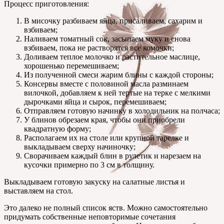
Процесс приготовления:
В мисочку разбиваем яйца, присаливаем, сахарим и
взбиваем;
Наливаем томатный сок, засыпаем муку и снова
взбиваем, пока не растворятся все комочки;
Доливаем теплое молочко и растительное маслице,
хорошенько перемешиваем;
Из полученной смеси жарим блины с каждой стороны;
Консервы вместе с половиной масла разминаем
вилочкой, добавляем к ней тертые на терке с мелкими
дырочками яйца и сырок, перемешиваем;
Отправляем готовую начинку в холодильник на полчаса;
У блинов обрезаем края, чтобы они приобрели
квадратную форму;
Располагаем их на столе или крупной тарелке и
выкладываем сверху начиночку;
Сворачиваем каждый блин в рулетик и нарезаем на
кусочки примерно по 3 см в толщину.
Выкладываем готовую закуску на салатные листья и
выставляем на стол.
Это далеко не полный список яств. Можно самостоятельно
придумать собственные неповторимые сочетания