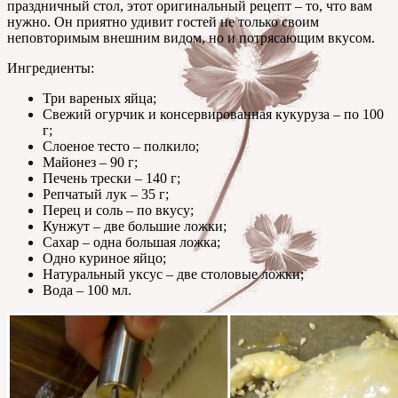
праздничный стол, этот оригинальный рецепт – то, что вам
нужно. Он приятно удивит гостей не только своим
неповторимым внешним видом, но и потрясающим вкусом.
Ингредиенты:
Три вареных яйца;
Свежий огурчик и консервированная кукуруза – по 100
г;
Слоеное тесто – полкило;
Майонез – 90 г;
Печень трески – 140 г;
Репчатый лук – 35 г;
Перец и соль – по вкусу;
Кунжут – две большие ложки;
Сахар – одна большая ложка;
Одно куриное яйцо;
Натуральный уксус – две столовые ложки;
Вода – 100 мл.