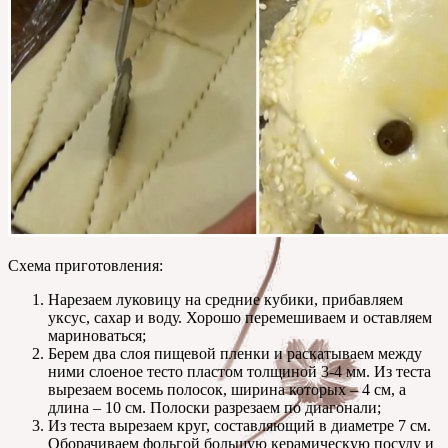
Схема приготовления:
Нарезаем луковицу на средние кубики, прибавляем
уксус, сахар и воду. Хорошо перемешиваем и оставляем
мариноваться;
Берем два слоя пищевой пленки и раскатываем между
ними слоеное тесто пластом толщиной 3-4 мм. Из теста
вырезаем восемь полосок, ширина которых – 4 см, а
длина – 10 см. Полоски разрезаем по диагонали;
Из теста вырезаем круг, составляющий в диаметре 7 см.
Оборачиваем фольгой большую керамическую посуду и