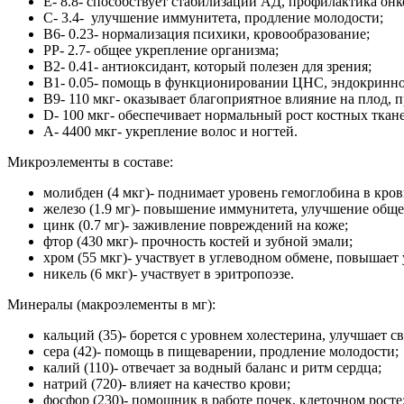
Е- 8.8- способствует стабилизации АД, профилактика онк
С- 3.4- улучшение иммунитета, продление молодости;
В6- 0.23- нормализация психики, кровообразование;
РР- 2.7- общее укрепление организма;
В2- 0.41- антиоксидант, который полезен для зрения;
В1- 0.05- помощь в функционировании ЦНС, эндокринно
В9- 110 мкг- оказывает благоприятное влияние на плод, 
D- 100 мкг- обеспечивает нормальный рост костных ткан
А- 4400 мкг- укрепление волос и ногтей.
Микроэлементы в составе:
молибден (4 мкг)- поднимает уровень гемоглобина в кров
железо (1.9 мг)- повышение иммунитета, улучшение обще
цинк (0.7 мг)- заживление повреждений на коже;
фтор (430 мкг)- прочность костей и зубной эмали;
хром (55 мкг)- участвует в углеводном обмене, повышает
никель (6 мкг)- участвует в эритропоэзе.
Минералы (макроэлементы в мг):
кальций (35)- борется с уровнем холестерина, улучшает с
сера (42)- помощь в пищеварении, продление молодости;
калий (110)- отвечает за водный баланс и ритм сердца;
натрий (720)- влияет на качество крови;
фосфор (230)- помощник в работе почек, клеточном росте