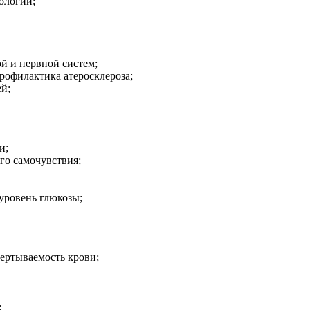
ологии;
й и нервной систем;
профилактика атеросклероза;
ей;
и;
го самочувствия;
 уровень глюкозы;
вертываемость крови;
;