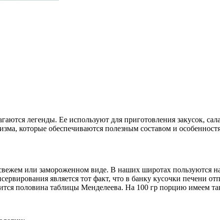
агаются легенды. Ее используют для приготовления закусок, сал
изма, которые обеспечиваются полезным составом и особенност
 свежем или замороженном виде. В наших широтах пользуются н
сервирования является тот факт, что в банку кусочки печени о
жится половина таблицы Менделеева. На 100 гр порцию имеем та