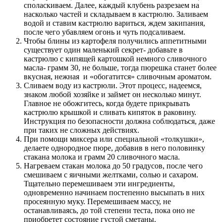
споласкиваем. Далее, каждый клубень разрезаем на
насколько частей и складываем в кастрюлю. Заливаем
водой и ставим кастрюлю вариться, ждем закипания,
после чего убавляем огонь и чуть подсаливаем.
Чтобы блины из картофеля получились аппетитными
существует один маленький секрет- добавьте в
кастрюлю с кипящей картошкой немного сливочного
масла- грамм 30, не больше, тогда пюрешка станет более
вкусная, нежная и «обогатится» сливочным ароматом.
Сливаем воду из кастрюли. Этот процесс, надеемся,
знаком любой хозяйке и займет он несколько минут.
Главное не обожгитесь, когда будете прикрывать
кастрюлю крышкой и сливать кипяток в раковину.
Инструкция по безопасности должна соблюдаться, даже
при таких не сложных действиях.
При помощи миксера или специальной «толкушки»,
делаете однородное пюре, добавив в него половинку
стакана молока и грамм 20 сливочного масла.
Нагреваем стакан молока до 50 градусов, после чего
смешиваем с яичными желтками, солью и сахаром.
Тщательно перемешиваем эти ингредиенты,
одновременно начинаем постепенно высыпать в них
просеянную муку. Перемешиваем массу, не
останавливаясь, до той степени теста, пока оно не
приобретет состояние густой сметаны.