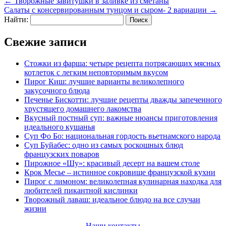
←
Творожные завитушки в заливке из сметаны
Салаты с консервированным тунцом и сыром- 2 вариации
→
Найти:
Свежие записи
Стожки из фарша: четыре рецепта потрясающих мясных
котлеток с легким неповторимым вкусом
Пирог Киш: лучшие варианты великолепного
закусочного блюда
Печенье Бискотти: лучшие рецепты дважды запеченного
хрустящего домашнего лакомства
Вкусный постный суп: важные нюансы приготовления
идеального кушанья
Суп Фо Бо: национальная гордость вьетнамского народа
Суп Буйабес: одно из самых роскошных блюд
французских поваров
Пирожное «Шу»: красивый десерт на вашем столе
Крок Месье – истинное сокровище французской кухни
Пирог с лимоном: великолепная кулинарная находка для
любителей пикантной кислинки
Творожный лаваш: идеальное блюдо на все случаи
жизни
Наши контакты