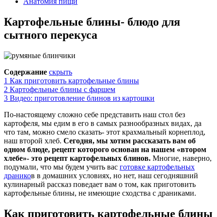
Анатомия пищи
Картофельные блины- блюдо для
сытного перекуса
Содержание
скрыть
1
Как приготовить картофельные блины
2
Картофельные блины с фаршем
3
Видео: приготовление блинов из картошки
По-настоящему сложно себе представить наш стол без
картофеля, мы едим в его в самых разнообразных видах, да
что там, можно смело сказать- этот крахмальный корнеплод,
наш второй хлеб.
Сегодня, мы хотим рассказать вам об
одном блюде, рецепт которого основан на нашем «втором
хлебе»- это рецепт картофельных блинов.
Многие, наверно,
подумали, что мы будем учить вас
готовке картофельных
дранико
в в домашних условиях, но нет, наш сегодняшний
кулинарный рассказ поведает вам о том, как приготовить
картофельные блины, не имеющие сходства с драниками.
Как приготовить картофельные блины