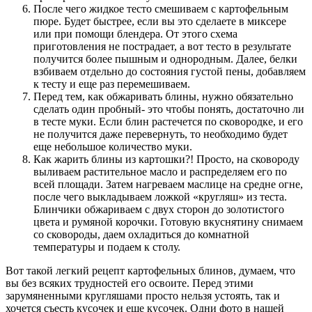
После чего жидкое тесто смешиваем с картофельным
пюре. Будет быстрее, если вы это сделаете в миксере
или при помощи блендера. От этого схема
приготовления не пострадает, а вот тесто в результате
получится более пышным и однородным. Далее, белки
взбиваем отдельно до состояния густой пены, добавляем
к тесту и еще раз перемешиваем.
Перед тем, как обжаривать блины, нужно обязательно
сделать один пробный- это чтобы понять, достаточно ли
в тесте муки. Если блин растечется по сковородке, и его
не получится даже перевернуть, то необходимо будет
еще небольшое количество муки.
Как жарить блины из картошки?! Просто, на сковороду
выливаем растительное масло и распределяем его по
всей площади. Затем нагреваем маслице на средне огне,
после чего выкладываем ложкой «кругляш» из теста.
Блинчики обжариваем с двух сторон до золотистого
цвета и румяной корочки. Готовую вкуснятину снимаем
со сковороды, даем охладиться до комнатной
температуры и подаем к столу.
Вот такой легкий рецепт картофельных блинов, думаем, что
вы без всяких трудностей его освоите. Перед этими
зарумяненными кругляшами просто нельзя устоять, так и
хочется съесть кусочек и еще кусочек. Одни фото в нашей