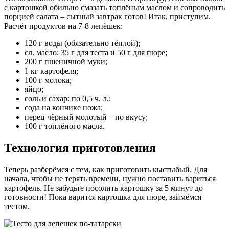
с картошкой обильно смазать топлёным маслом и сопроводить
порцией салата – сытный завтрак готов! Итак, приступим.
Расчёт продуктов на 7-8 лепёшек:
120 г воды (обязательно тёплой);
сл. масло: 35 г для теста и 50 г для пюре;
200 г пшеничной муки;
1 кг картофеля;
100 г молока;
яйцо;
соль и сахар: по 0,5 ч. л.;
сода на кончике ножа;
перец чёрный молотый – по вкусу;
100 г топлёного масла.
Технология приготовления
Теперь разберёмся с тем, как приготовить кыстыбый. Для
начала, чтобы не терять времени, нужно поставить вариться
картофель. Не забудьте посолить картошку за 5 минут до
готовности! Пока варится картошка для пюре, займёмся
тестом.