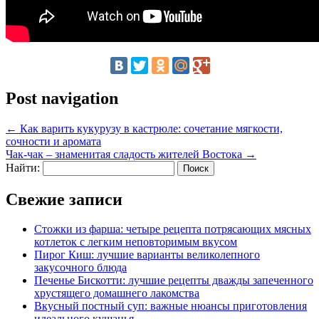
Post navigation
←
Как варить кукурузу в кастрюле: сочетание мягкости,
сочности и аромата
Чак-чак – знаменитая сладость жителей Востока
→
Найти:
Свежие записи
Стожки из фарша: четыре рецепта потрясающих мясных
котлеток с легким неповторимым вкусом
Пирог Киш: лучшие варианты великолепного
закусочного блюда
Печенье Бискотти: лучшие рецепты дважды запеченного
хрустящего домашнего лакомства
Вкусный постный суп: важные нюансы приготовления
идеального кушанья