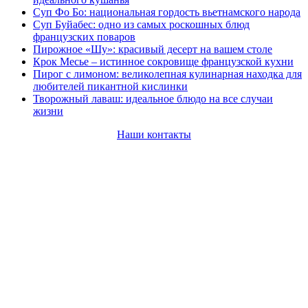
Суп Фо Бо: национальная гордость вьетнамского народа
Суп Буйабес: одно из самых роскошных блюд
французских поваров
Пирожное «Шу»: красивый десерт на вашем столе
Крок Месье – истинное сокровище французской кухни
Пирог с лимоном: великолепная кулинарная находка для
любителей пикантной кислинки
Творожный лаваш: идеальное блюдо на все случаи
жизни
Наши контакты