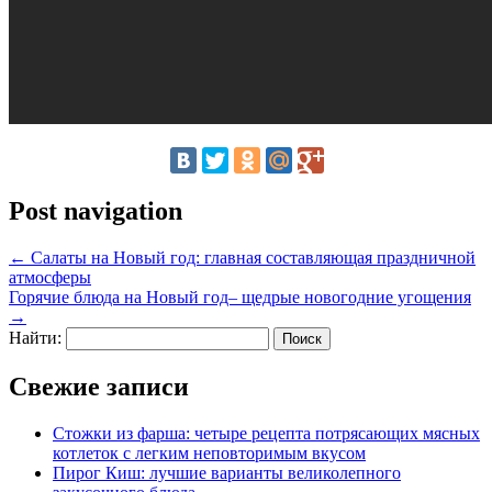
Post navigation
←
Салаты на Новый год: главная составляющая праздничной
атмосферы
Горячие блюда на Новый год– щедрые новогодние угощения
→
Найти:
Свежие записи
Стожки из фарша: четыре рецепта потрясающих мясных
котлеток с легким неповторимым вкусом
Пирог Киш: лучшие варианты великолепного