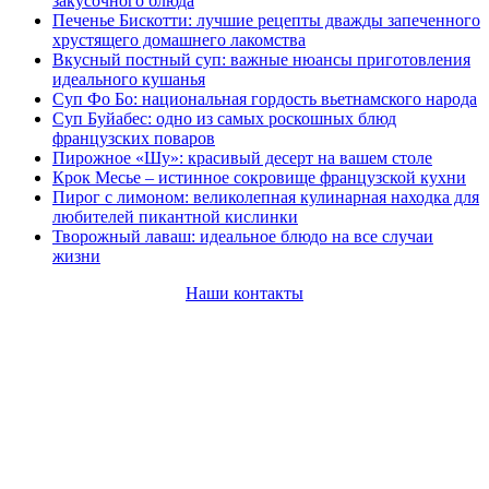
закусочного блюда
Печенье Бискотти: лучшие рецепты дважды запеченного
хрустящего домашнего лакомства
Вкусный постный суп: важные нюансы приготовления
идеального кушанья
Суп Фо Бо: национальная гордость вьетнамского народа
Суп Буйабес: одно из самых роскошных блюд
французских поваров
Пирожное «Шу»: красивый десерт на вашем столе
Крок Месье – истинное сокровище французской кухни
Пирог с лимоном: великолепная кулинарная находка для
любителей пикантной кислинки
Творожный лаваш: идеальное блюдо на все случаи
жизни
Наши контакты