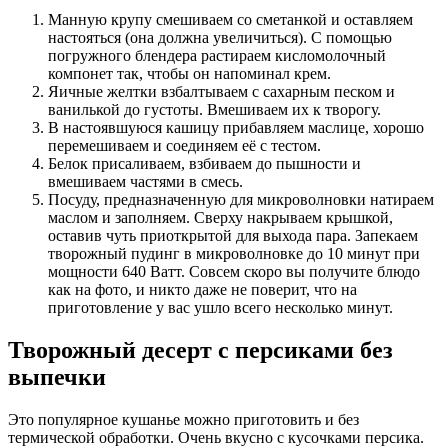
Манную крупу смешиваем со сметанкой и оставляем
настояться (она должна увеличиться). С помощью
погружного блендера растираем кисломолочный
компонет так, чтобы он напоминал крем.
Яичные желтки взбалтываем с сахарным песком и
ванилькой до густоты. Вмешиваем их к творогу.
В настоявшуюся кашицу прибавляем маслице, хорошо
перемешиваем и соединяем её с тестом.
Белок присаливаем, взбиваем до пышности и
вмешиваем частями в смесь.
Посуду, предназначенную для микроволновки натираем
маслом и заполняем. Сверху накрываем крышкой,
оставив чуть приоткрытой для выхода пара. Запекаем
творожный пудинг в микроволновке до 10 минут при
мощности 640 Ватт. Совсем скоро вы получите блюдо
как на фото, и никто даже не поверит, что на
приготовление у вас ушло всего несколько минут.
Творожный десерт с персиками без
выпечки
Это популярное кушанье можно приготовить и без
термической обработки. Очень вкусно с кусочками персика.