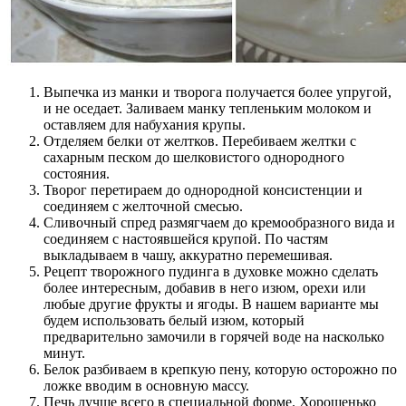
Выпечка из манки и творога получается более упругой,
и не оседает. Заливаем манку тепленьким молоком и
оставляем для набухания крупы.
Отделяем белки от желтков. Перебиваем желтки с
сахарным песком до шелковистого однородного
состояния.
Творог перетираем до однородной консистенции и
соединяем с желточной смесью.
Сливочный спред размягчаем до кремообразного вида и
соединяем с настоявшейся крупой. По частям
выкладываем в чашу, аккуратно перемешивая.
Рецепт творожного пудинга в духовке можно сделать
более интересным, добавив в него изюм, орехи или
любые другие фрукты и ягоды. В нашем варианте мы
будем использовать белый изюм, который
предварительно замочили в горячей воде на насколько
минут.
Белок разбиваем в крепкую пену, которую осторожно по
ложке вводим в основную массу.
Печь лучше всего в специальной форме. Хорошенько