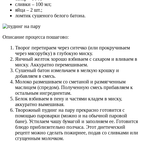
сливки – 100 мл;
яйца – 2 шт.;
ломтик сушеного белого батона.
Описание процесса пошагово:
Творог перетираем через ситечко (или прокручиваем
через мясорубку) в глубокую миску.
Яичный желток хорошо взбиваем с сахаром и вливаем в
миску. Аккуратно перемешиваем.
Сушеный батон измельчаем в мелкую крошку и
добавляем в смесь.
Молоко размешиваем со сметаной и размягченным
маслицем (спредом). Полученную смесь прибавляем к
остальным ингредиентам.
Белок взбиваем в пену и частями кладем в миску,
аккуратно вымешивая.
Творожный пудинг на пару прекрасно готовится с
помощью пароварки (можно и на обычной паровой
бане). Устилаем чашу бумагой и заполняем ее. Готовится
блюдо приблизительно полчаса. Этот диетический
рецепт можно сделать пожирнее, подав со сливками или
сгущенным молочком.