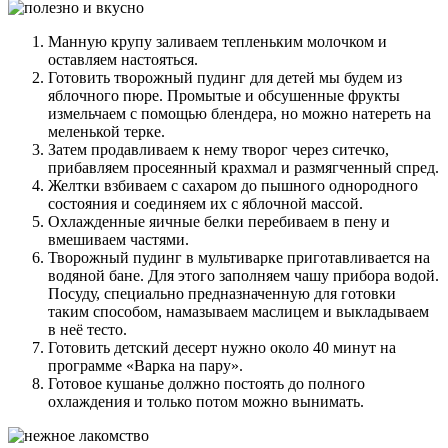
Манную крупу заливаем тепленьким молочком и
оставляем настояться.
Готовить творожный пудинг для детей мы будем из
яблочного пюре. Промытые и обсушенные фрукты
измельчаем с помощью блендера, но можно натереть на
меленькой терке.
Затем продавливаем к нему творог через ситечко,
прибавляем просеянный крахмал и размягченный спред.
Желтки взбиваем с сахаром до пышного однородного
состояния и соединяем их с яблочной массой.
Охлажденные яичные белки перебиваем в пену и
вмешиваем частями.
Творожный пудинг в мультиварке приготавливается на
водяной бане. Для этого заполняем чашу прибора водой.
Посуду, специально предназначенную для готовки
таким способом, намазываем маслицем и выкладываем
в неё тесто.
Готовить детский десерт нужно около 40 минут на
программе «Варка на пару».
Готовое кушанье должно постоять до полного
охлаждения и только потом можно вынимать.