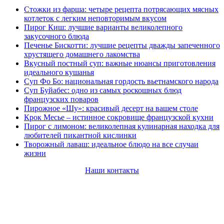
Стожки из фарша: четыре рецепта потрясающих мясных
котлеток с легким неповторимым вкусом
Пирог Киш: лучшие варианты великолепного
закусочного блюда
Печенье Бискотти: лучшие рецепты дважды запеченного
хрустящего домашнего лакомства
Вкусный постный суп: важные нюансы приготовления
идеального кушанья
Суп Фо Бо: национальная гордость вьетнамского народа
Суп Буйабес: одно из самых роскошных блюд
французских поваров
Пирожное «Шу»: красивый десерт на вашем столе
Крок Месье – истинное сокровище французской кухни
Пирог с лимоном: великолепная кулинарная находка для
любителей пикантной кислинки
Творожный лаваш: идеальное блюдо на все случаи
жизни
Наши контакты