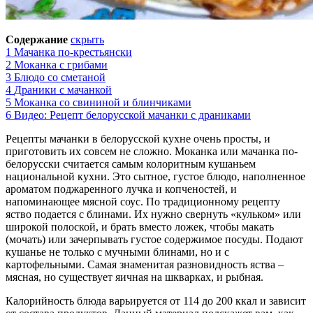
Содержание
скрыть
1
Мачанка по-крестьянски
2
Моканка с грибами
3
Блюдо со сметаной
4
Драники с мачанкой
5
Моканка со свининой и блинчиками
6
Видео: Рецепт белорусской мачанки с драниками
Рецепты мачанки в белорусской кухне очень просты, и
приготовить их совсем не сложно. Моканка или мачанка по-
белорусски считается самым колоритным кушаньем
национальной кухни. Это сытное, густое блюдо, наполненное
ароматом поджаренного лучка и копченостей, и
напоминающее мясной соус. По традиционному рецепту
яство подается с блинами. Их нужно свернуть «кульком» или
широкой полоской, и брать вместо ложек, чтобы макать
(мочать) или зачерпывать густое содержимое посуды. Подают
кушанье не только с мучными блинами, но и с
картофельными. Самая знаменитая разновидность яства –
мясная, но существует яичная на шкварках, и рыбная.
Калорийность блюда варьируется от 114 до 200 ккал и зависит