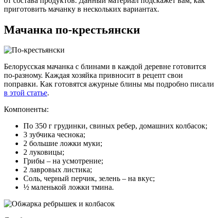
от состава продуктов. Данный материал подскажет вам, как
приготовить мачанку в нескольких вариантах.
Мачанка по-крестьянски
Белорусская мачанка с блинами в каждой деревне готовится
по-разному. Каждая хозяйка привносит в рецепт свои
поправки. Как готовятся ажурные блины мы подробно писали
в этой статье
.
Компоненты:
По 350 г грудинки, свиных ребер, домашних колбасок;
3 зубчика чеснока;
2 большие ложки муки;
2 луковицы;
Грибы – на усмотрение;
2 лавровых листика;
Соль, черный перчик, зелень – на вкус;
½ маленькой ложки тмина.