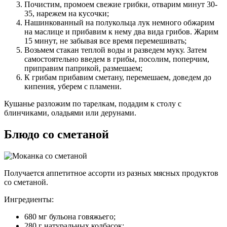
Почистим, промоем свежие грибки, отварим минут 30-
35, нарежем на кусочки;
Нашинкованный на полукольца лук немного обжарим
на маслице и прибавим к нему два вида грибов. Жарим
15 минут, не забывая все время перемешивать;
Возьмем стакан теплой воды и разведем муку. Затем
самостоятельно введем в грибы, посолим, поперчим,
приправим паприкой, размешаем;
К грибам прибавим сметану, перемешаем, доведем до
кипения, уберем с пламени.
Кушанье разложим по тарелкам, подадим к столу с
блинчиками, оладьями или дерунами.
Блюдо со сметаной
Получается аппетитное ассорти из разных мясных продуктов
со сметаной.
Ингредиенты:
680 мг бульона говяжьего;
280 г натуральных колбасок;