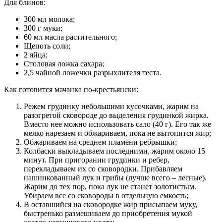
Для блинов:
300 мл молока;
300 г муки;
60 мл масла растительного;
Щепоть соли;
2 яйца;
Столовая ложка сахара;
2,5 чайной ложечки разрыхлителя теста.
Как готовится мачанка по-крестьянски:
Режем грудинку небольшими кусочками, жарим на
разогретой сковороде до выделения грудинкой жирка.
Вместо нее можно использовать сало (40 г). Его так же
мелко нарезаем и обжариваем, пока не вытопится жир;
Обжариваем на среднем пламени ребрышки;
Колбаски выкладываем последними, жарим около 15
минут. При пригорании грудинки и ребер,
перекладываем их со сковородки. Прибавляем
нашинкованный лук и грибы (лучше всего – лесные).
Жарим до тех пор, пока лук не станет золотистым.
Убираем все со сковороды в отдельную емкость;
В оставшийся на сковородке жир присыпаем муку,
быстренько размешиваем до приобретения мукой