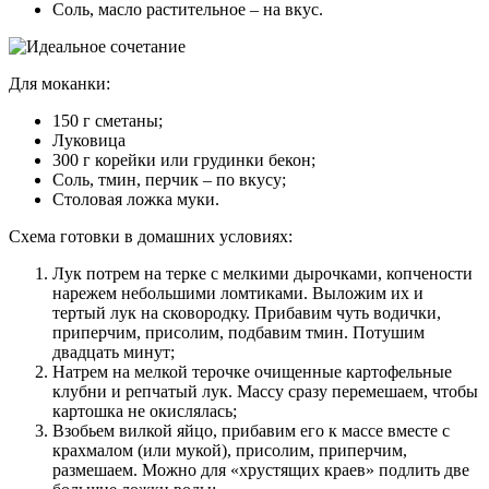
Соль, масло растительное – на вкус.
Для моканки:
150 г сметаны;
Луковица
300 г корейки или грудинки бекон;
Соль, тмин, перчик – по вкусу;
Столовая ложка муки.
Схема готовки в домашних условиях:
Лук потрем на терке с мелкими дырочками, копчености
нарежем небольшими ломтиками. Выложим их и
тертый лук на сковородку. Прибавим чуть водички,
приперчим, присолим, подбавим тмин. Потушим
двадцать минут;
Натрем на мелкой терочке очищенные картофельные
клубни и репчатый лук. Массу сразу перемешаем, чтобы
картошка не окислялась;
Взобьем вилкой яйцо, прибавим его к массе вместе с
крахмалом (или мукой), присолим, приперчим,
размешаем. Можно для «хрустящих краев» подлить две