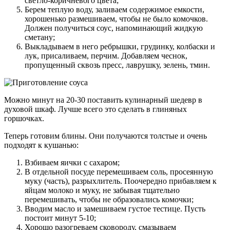
светло-коричневого цвета;
Берем теплую воду, заливаем содержимое емкости,
хорошенько размешиваем, чтобы не было комочков.
Должен получиться соус, напоминающий жидкую
сметану;
Выкладываем в него ребрышки, грудинку, колбаски и
лук, присаливаем, перчим. Добавляем чеснок,
пропущенный сквозь пресс, лаврушку, зелень, тмин.
Можно минут на 20-30 поставить кулинарный шедевр в
духовой шкаф. Лучше всего это сделать в глиняных
горшочках.
Теперь готовим блины. Они получаются толстые и очень
подходят к кушанью:
Взбиваем яички с сахаром;
В отдельной посуде перемешиваем соль, просеянную
муку (часть), разрыхлитель. Поочередно прибавляем к
яйцам молоко и муку, не забывая тщательно
перемешивать, чтобы не образовались комочки;
Вводим масло и замешиваем густое тестице. Пусть
постоит минут 5-10;
Хорошо разогреваем сковороду, смазываем