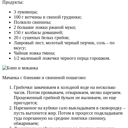
Продукты:
3 луковицы;
100 г ветчины и свиной грудинки;
Полкило свинины;
2 большие ложки ржаной муки;
150 г колбасы домашней;
20 г сушеных белых грибов;
Лавровый лист, молотый черный перчик, соль – по
вкусу;
Чайная ложка тмина;
1/2 маленькой ложечки черного перца горошком.
Мачанка с блинами и свининой пошагово:
Грибочки замачиваем в холодной воде на несколько
часов. Потом промываем, отвариваем, мелко нарезаем.
Процеженный грибной бульон не выливаем, он еще
пригодится;
Нарезанное на кубики сало выкладываем в сковородку –
пусть вытопится жир. Потом в процессе подкладываем
туда порезанную на средние ломтики свинину,
обжариваем;