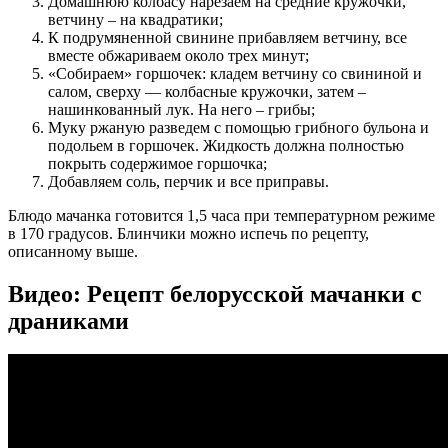
Домашнюю колбасу нарезаем на средние кружочки,
ветчину – на квадратики;
К подрумяненной свинине прибавляем ветчину, все
вместе обжариваем около трех минут;
«Собираем» горшочек: кладем ветчину со свининой и
салом, сверху — колбасные кружочки, затем –
нашинкованный лук. На него – грибы;
Муку ржаную разведем с помощью грибного бульона и
подольем в горшочек. Жидкость должна полностью
покрыть содержимое горшочка;
Добавляем соль, перчик и все приправы.
Блюдо мачанка готовится 1,5 часа при температурном режиме
в 170 градусов. Блинчики можно испечь по рецепту,
описанному выше.
Видео: Рецепт белорусской мачанки с
драниками