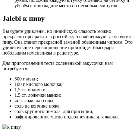
рукам, положим каждую штучку отдельно на сеточку и
уберём в прохладное место на несколько минуток.
Jalebi к пиву
Вы будете удивлены, но индийскую сладость можно
прекрасно превратить в российскую солёненькую закусочку к
пиву. Она станет прекрасной заменой обыденным чипсам. Это
удивительное перевоплощение произойдет благодаря
небольшим изменениям в рецептуре.
Для приготовления теста солененькой закусочки нам
потребуется:
500 г муки;
100 г кислого молочка;
1,5 ст. водички;
1,5 ст. ложечки манки;
¼ ч. ложечки соды;
соль на кончике ножа;
соль крупного помола для присыпки;
рафинированное масло подсолнечника для жарки.