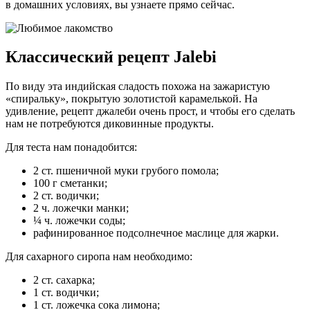
в домашних условиях, вы узнаете прямо сейчас.
Классический рецепт Jalebi
По виду эта индийская сладость похожа на зажаристую
«спиральку», покрытую золотистой карамелькой. На
удивление, рецепт джалеби очень прост, и чтобы его сделать
нам не потребуются диковинные продукты.
Для теста нам понадобится:
2 ст. пшеничной муки грубого помола;
100 г сметанки;
2 ст. водички;
2 ч. ложечки манки;
¼ ч. ложечки соды;
рафинированное подсолнечное маслице для жарки.
Для сахарного сиропа нам необходимо:
2 ст. сахарка;
1 ст. водички;
1 ст. ложечка сока лимона;