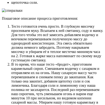
щепоточка соли.
Пошаговое описание процесса приготовления:
Тесто готовится очень просто. В глубокую мисочку
просеиваем муку. Всыпаем к ней сметанку, соду и манку.
Для того чтобы это всё замесить добавляем водичку и
венчиком перемешиваем полученную массу до
однородной консистенции. Эта смесь обязательно
должна немного забродить. Поэтому накрываем
мисочку и убираем её в теплое местечко минимум часа
на 2. Готовая к жарке масса напоминает по своему виду
густенькую сметанку.
В то время, что наше тесто «бродит», приготовим
карамельный сироп. Смешиваем водичку с сахарком и
отправляем их на огонь. Нашу сахарную массу часто
перемешиваем и снимаем пенку до закипания. Как
только она закипит, добавим щепотку соли и сок
лимончика. Благодаря соли и лимонному соку наша
поливка не засахарится. Последний раз перемешиваем
наш сиропчик, чуть уменьшаем огонь и варим еще
минуток 10 при несильном, но видимом кипении
сахарной массы. Убираем нашу готовую карамельку в