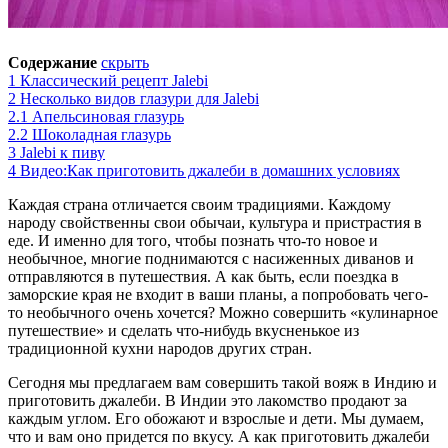
Содержание
скрыть
1
Классический рецепт Jalebi
2
Несколько видов глазури для Jalebi
2.1
Апельсиновая глазурь
2.2
Шоколадная глазурь
3
Jalebi к пиву
4
Видео:Как приготовить джалеби в домашних условиях
Каждая страна отличается своим традициями. Каждому
народу свойственны свои обычаи, культура и пристрастия в
еде. И именно для того, чтобы познать что-то новое и
необычное, многие поднимаются с насиженных диванов и
отправляются в путешествия. А как быть, если поездка в
заморские края не входит в ваши планы, а попробовать чего-
то необычного очень хочется? Можно совершить «кулинарное
путешествие» и сделать что-нибудь вкусненькое из
традиционной кухни народов других стран.
Сегодня мы предлагаем вам совершить такой вояж в Индию и
приготовить джалеби. В Индии это лакомство продают за
каждым углом. Его обожают и взрослые и дети. Мы думаем,
что и вам оно придется по вкусу. А как приготовить джалеби