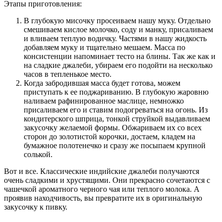
Этапы приготовления:
В глубокую мисочку просеиваем нашу муку. Отдельно
смешиваем кислое молочко, соду и манку, присаливаем
и вливаем теплую водичку. Частями в нашу жидкость
добавляем муку и тщательно мешаем. Масса по
консистенции напоминает тесто на блины. Так же как и
на сладкие джалеби, убираем его подойти на несколько
часов в тепленькое место.
Когда забродившая масса будет готова, можем
приступать к ее поджариванию. В глубокую жаровню
наливаем рафинированное маслице, немножко
присаливаем его и ставим подогреваться на огонь. Из
кондитерского шприца, тонкой струйкой выдавливаем
закусочку желаемой формы. Обжариваем их со всех
сторон до золотистой корочки, достаем, кладем на
бумажное полотенечко и сразу же посыпаем крупной
солькой.
Вот и все. Классические индийские джалеби получаются
очень сладкими и хрустящими. Они прекрасно сочетаются с
чашечкой ароматного черного чая или теплого молока. А
проявив находчивость, вы превратите их в оригинальную
закусочку к пивку.