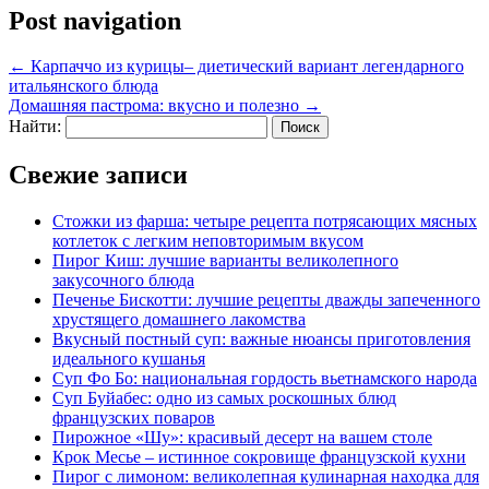
Post navigation
←
Карпаччо из курицы– диетический вариант легендарного
итальянского блюда
Домашняя пастрома: вкусно и полезно
→
Найти:
Свежие записи
Стожки из фарша: четыре рецепта потрясающих мясных
котлеток с легким неповторимым вкусом
Пирог Киш: лучшие варианты великолепного
закусочного блюда
Печенье Бискотти: лучшие рецепты дважды запеченного
хрустящего домашнего лакомства
Вкусный постный суп: важные нюансы приготовления
идеального кушанья
Суп Фо Бо: национальная гордость вьетнамского народа
Суп Буйабес: одно из самых роскошных блюд
французских поваров
Пирожное «Шу»: красивый десерт на вашем столе
Крок Месье – истинное сокровище французской кухни
Пирог с лимоном: великолепная кулинарная находка для