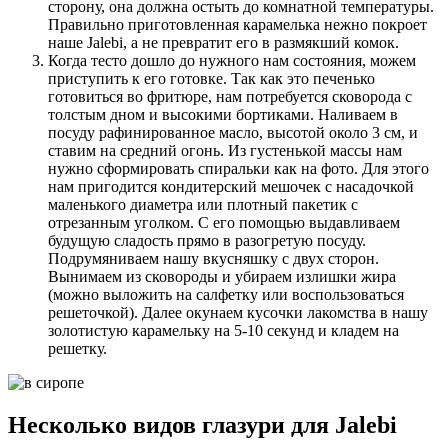
сторону, она должна остыть до комнатной температуры.
Правильно приготовленная карамелька нежно покроет
наше Jalebi, а не превратит его в размякший комок.
Когда тесто дошло до нужного нам состояния, можем
приступить к его готовке. Так как это печенько
готовиться во фритюре, нам потребуется сковорода с
толстым дном и высокими бортиками. Наливаем в
посуду рафинированное масло, высотой около 3 см, и
ставим на средний огонь. Из густенькой массы нам
нужно сформировать спиральки как на фото. Для этого
нам пригодится кондитерский мешочек с насадочкой
маленького диаметра или плотный пакетик с
отрезанным уголком. С его помощью выдавливаем
будущую сладость прямо в разогретую посуду.
Подрумяниваем нашу вкусняшку с двух сторон.
Вынимаем из сковороды и убираем излишки жира
(можно выложить на салфетку или воспользоваться
решеточкой). Далее окунаем кусочки лакомства в нашу
золотистую карамельку на 5-10 секунд и кладем на
решетку.
Несколько видов глазури для Jalebi