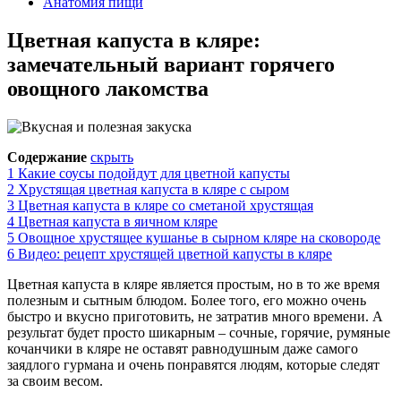
Анатомия пищи
Цветная капуста в кляре:
замечательный вариант горячего
овощного лакомства
Содержание
скрыть
1
Какие соусы подойдут для цветной капусты
2
Хрустящая цветная капуста в кляре с сыром
3
Цветная капуста в кляре со сметаной хрустящая
4
Цветная капуста в яичном кляре
5
Овощное хрустящее кушанье в сырном кляре на сковороде
6
Видео: рецепт хрустящей цветной капусты в кляре
Цветная капуста в кляре является простым, но в то же время
полезным и сытным блюдом. Более того, его можно очень
быстро и вкусно приготовить, не затратив много времени. А
результат будет просто шикарным – сочные, горячие, румяные
кочанчики в кляре не оставят равнодушным даже самого
заядлого гурмана и очень понравятся людям, которые следят
за своим весом.