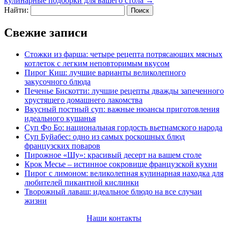
кулинарные подборки для вашего стола
→
Найти:
Свежие записи
Стожки из фарша: четыре рецепта потрясающих мясных
котлеток с легким неповторимым вкусом
Пирог Киш: лучшие варианты великолепного
закусочного блюда
Печенье Бискотти: лучшие рецепты дважды запеченного
хрустящего домашнего лакомства
Вкусный постный суп: важные нюансы приготовления
идеального кушанья
Суп Фо Бо: национальная гордость вьетнамского народа
Суп Буйабес: одно из самых роскошных блюд
французских поваров
Пирожное «Шу»: красивый десерт на вашем столе
Крок Месье – истинное сокровище французской кухни
Пирог с лимоном: великолепная кулинарная находка для
любителей пикантной кислинки
Творожный лаваш: идеальное блюдо на все случаи
жизни
Наши контакты