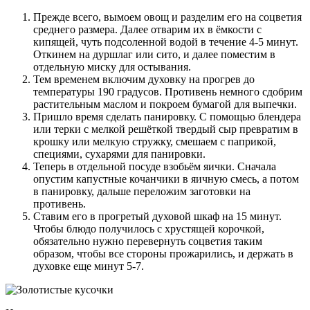
Прежде всего, вымоем овощ и разделим его на соцветия
среднего размера. Далее отварим их в ёмкости с
кипящей, чуть подсоленной водой в течение 4-5 минут.
Откинем на дуршлаг или сито, и далее поместим в
отдельную миску для остывания.
Тем временем включим духовку на прогрев до
температуры 190 градусов. Противень немного сдобрим
растительным маслом и покроем бумагой для выпечки.
Пришло время сделать панировку. С помощью блендера
или терки с мелкой решёткой твердый сыр превратим в
крошку или мелкую стружку, смешаем с паприкой,
специями, сухарями для панировки.
Теперь в отдельной посуде взобьём яички. Сначала
опустим капустные кочанчики в яичную смесь, а потом
в панировку, дальше переложим заготовки на
противень.
Ставим его в прогретый духовой шкаф на 15 минут.
Чтобы блюдо получилось с хрустящей корочкой,
обязательно нужно перевернуть соцветия таким
образом, чтобы все стороны прожарились, и держать в
духовке еще минут 5-7.