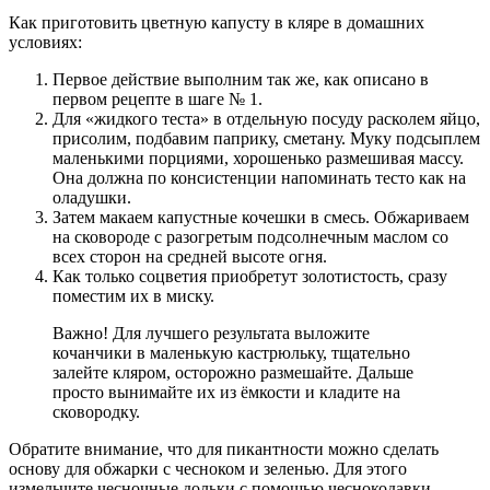
Как приготовить цветную капусту в кляре в домашних
условиях:
Первое действие выполним так же, как описано в
первом рецепте в шаге № 1.
Для «жидкого теста» в отдельную посуду расколем яйцо,
присолим, подбавим паприку, сметану. Муку подсыплем
маленькими порциями, хорошенько размешивая массу.
Она должна по консистенции напоминать тесто как на
оладушки.
Затем макаем капустные кочешки в смесь. Обжариваем
на сковороде с разогретым подсолнечным маслом со
всех сторон на средней высоте огня.
Как только соцветия приобретут золотистость, сразу
поместим их в миску.
Важно! Для лучшего результата выложите
кочанчики в маленькую кастрюльку, тщательно
залейте кляром, осторожно размешайте. Дальше
просто вынимайте их из ёмкости и кладите на
сковородку.
Обратите внимание, что для пикантности можно сделать
основу для обжарки с чесноком и зеленью. Для этого
измельчите чесночные дольки с помощью чеснокодавки,