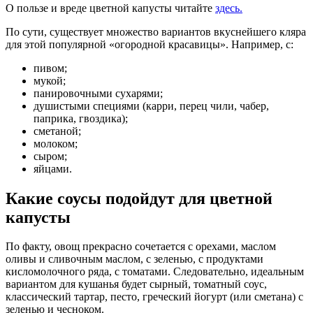
О пользе и вреде цветной капусты читайте
здесь.
По сути, существует множество вариантов вкуснейшего кляра
для этой популярной «огородной красавицы». Например, с:
пивом;
мукой;
панировочными сухарями;
душистыми специями (карри, перец чили, чабер,
паприка, гвоздика);
сметаной;
молоком;
сыром;
яйцами.
Какие соусы подойдут для цветной
капусты
По факту, овощ прекрасно сочетается с орехами, маслом
оливы и сливочным маслом, с зеленью, с продуктами
кисломолочного ряда, с томатами. Следовательно, идеальным
вариантом для кушанья будет сырный, томатный соус,
классический тартар, песто, греческий йогурт (или сметана) с
зеленью и чесноком.