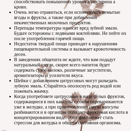
способствовать повышению уровня холестерина а
крови.
Очень легко отравиться, если использовать немытые
ягоды и фрукты, а также при добавлении
некачественных молочных продуктов.
Перепады температуры наносят вред зубной эмали.
Будьте осторожны с ледяными коктейлями. Не пейте их
после употребления горячей пищи.
Недостаток твердой пищи приводит к нарушениям
пищеварительной системы и вызывает кровоточивость
десен.
В заведениях общепита не ждите, что вам подадут
натуральный смузи, скорее всего напиток будет
содержать сухое молоко, различные загустители,
ароматизаторы и усилители вкуса.
Шейки с добавлением цитрусовых могут разъедать
зубную эмаль. Старайтесь ополоснуть род водой или
пожевать жвачку.
Когда употребляете цитрусовые в виде целых фруктов,
содержащиеся в них капсулы с соком перевариваются
уже в желудке, а при приготовлении смузи капсулы
разбиваются и в организм попадает фруктовая кислота в
концентрированном виде. Этот факт может стать
стрессом для желудка и общего состояния организма.