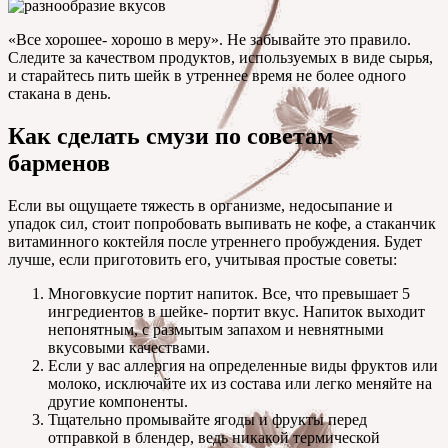
«Все хорошее- хорошо в меру». Не забывайте это правило.
Следите за качеством продуктов, используемых в виде сырья,
и старайтесь пить шейк в утреннее время не более одного
стакана в день.
Как сделать смузи по советам
барменов
Если вы ощущаете тяжесть в организме, недосыпание и
упадок сил, стоит попробовать выпивать не кофе, а стаканчик
витаминного коктейля после утреннего пробуждения. Будет
лучше, если приготовить его, учитывая простые советы:
Многовкусие портит напиток. Все, что превышает 5
ингредиентов в шейке- портит вкус. Напиток выходит
непонятным, с размытым запахом и невнятными
вкусовыми качествами.
Если у вас аллергия на определенные виды фруктов или
молоко, исключайте их из состава или легко меняйте на
другие компоненты.
Тщательно промывайте ягоды и фрукты перед
отправкой в блендер, ведь никакой термической