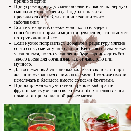
прилив энергии.
При угрозе простуды смело добавьте лимончик, черную
смородину или облепиху. Подходит как для
профилактики ОРЗ, так и при лечении этого
заболевания.
Если вы на диете, соевое молочко и сельдерей
способствуют нормализации пищеварения, что поможет
потерять лишний вес.
Если нужно поправиться, добавьте в рецептуру мягкие
сорта сыра, сметану или сливки. Вес вашего тела может
увеличиться, но это увеличение будет происходить без
такого вреда для организма, как от жареного или
мучного.
Для освежения. Лед в любых количествах показан при
желании охладиться с помощью смузи. Его тоже нужно
измельчать в блендере вместе со всеми фруктами.
При напряженной умственной работе выбирайте
фруктовый смузи с добавлением любых орешков. Они
помогают при усиленной работе мозга.