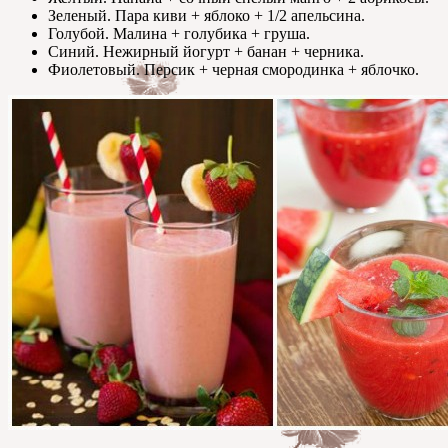
Зеленый. Пара киви + яблоко + 1/2 апельсина.
Голубой. Малина + голубика + груша.
Синий. Нежирный йогурт + банан + черника.
Фиолетовый. Персик + черная смородинка + яблочко.