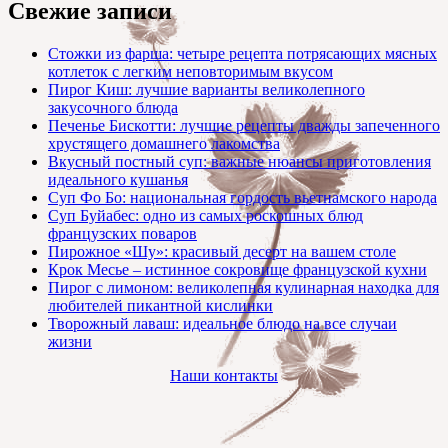
Свежие записи
Стожки из фарша: четыре рецепта потрясающих мясных
котлеток с легким неповторимым вкусом
Пирог Киш: лучшие варианты великолепного
закусочного блюда
Печенье Бискотти: лучшие рецепты дважды запеченного
хрустящего домашнего лакомства
Вкусный постный суп: важные нюансы приготовления
идеального кушанья
Суп Фо Бо: национальная гордость вьетнамского народа
Суп Буйабес: одно из самых роскошных блюд
французских поваров
Пирожное «Шу»: красивый десерт на вашем столе
Крок Месье – истинное сокровище французской кухни
Пирог с лимоном: великолепная кулинарная находка для
любителей пикантной кислинки
Творожный лаваш: идеальное блюдо на все случаи
жизни
Наши контакты