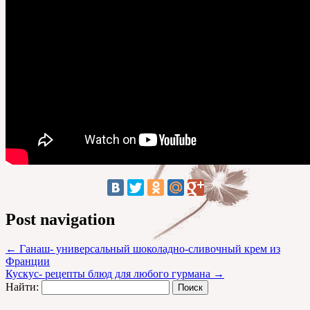
Post navigation
←
Ганаш- универсальный шоколадно-сливочный крем из
Франции
Кускус- рецепты блюд для любого гурмана
→
Найти: