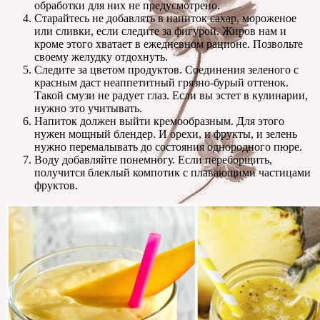
обработки для них не предусмотрено.
Старайтесь не добавлять в напиток сахар, мороженое
или сливки, если следите за фигурой. Жиров нам и
кроме этого хватает в ежедневном рационе. Позвольте
своему желудку отдохнуть.
Следите за цветом продуктов. Соединения зеленого с
красным даст неаппетитный грязно-бурый оттенок.
Такой смузи не радует глаз. Если вы эстет в кулинарии,
нужно это учитывать.
Напиток должен выйти кремообразным. Для этого
нужен мощный блендер. И орехи, и фрукты, и зелень
нужно перемалывать до состояния однородного пюре.
Воду добавляйте понемногу. Если переборщить,
получится блеклый компотик с плавающими частицами
фруктов.