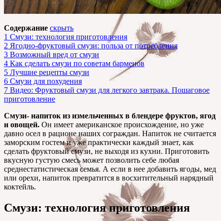
Содержание
скрыть
1
Смузи: технология приготовления
2
Ягодно-фруктовый смузи: польза от потребления
3
Возможный вред от смузи
4
Как сделать смузи по советам барменов
5
Лучшие рецепты смузи
6
Смузи для похудения
7
Видео: Фруктовый смузи для легкого завтрака. Пошаговое
приготовление
Смузи- напиток из измельченных в блендере фруктов, ягод
и овощей.
Он имеет американское происхождение, но уже
давно осел в рационе наших сограждан. Напиток не считается
заморским гостем и уже практически каждый знает, как
сделать фруктовый смузи, не выходя из кухни. Приготовить
вкусную густую смесь может позволить себе любая
среднестатистическая семья. А если в нее добавить ягоды, мед
или орехи, напиток превратится в восхитительный нарядный
коктейль.
Смузи: технология приготовления