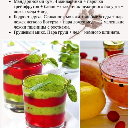
Мандариновый бум. 4 мандаринки + парочка
грейпфрутов + банан + стаканчик нежирного йогурта +
ложка меда + лед.
Бодрость духа. Стаканчик молока + любые ягоды + пара
ложек легкого йогурта + пара ложек меда + 2 маленькие
ложки пшеницы с ростками.
Грушевый микс. Пара груш + лед + немного шпината.