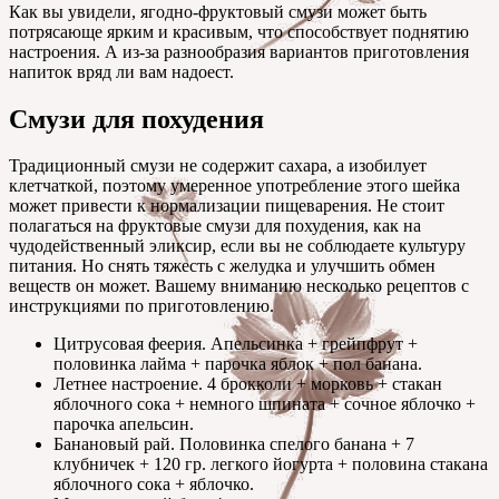
Как вы увидели, ягодно-фруктовый смузи может быть
потрясающе ярким и красивым, что способствует поднятию
настроения. А из-за разнообразия вариантов приготовления
напиток вряд ли вам надоест.
Смузи для похудения
Традиционный смузи не содержит сахара, а изобилует
клетчаткой, поэтому умеренное употребление этого шейка
может привести к нормализации пищеварения. Не стоит
полагаться на фруктовые смузи для похудения, как на
чудодейственный эликсир, если вы не соблюдаете культуру
питания. Но снять тяжесть с желудка и улучшить обмен
веществ он может. Вашему вниманию несколько рецептов с
инструкциями по приготовлению.
Цитрусовая феерия. Апельсинка + грейпфрут +
половинка лайма + парочка яблок + пол банана.
Летнее настроение. 4 брокколи + морковь + стакан
яблочного сока + немного шпината + сочное яблочко +
парочка апельсин.
Банановый рай. Половинка спелого банана + 7
клубничек + 120 гр. легкого йогурта + половина стакана
яблочного сока + яблочко.