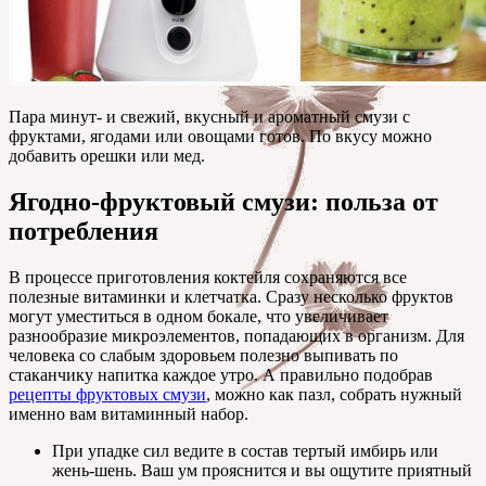
Пара минут- и свежий, вкусный и ароматный смузи с
фруктами, ягодами или овощами готов. По вкусу можно
добавить орешки или мед.
Ягодно-фруктовый смузи: польза от
потребления
В процессе приготовления коктейля сохраняются все
полезные витаминки и клетчатка. Сразу несколько фруктов
могут уместиться в одном бокале, что увеличивает
разнообразие микроэлементов, попадающих в организм. Для
человека со слабым здоровьем полезно выпивать по
стаканчику напитка каждое утро. А правильно подобрав
рецепты фруктовых смузи
, можно как пазл, собрать нужный
именно вам витаминный набор.
При упадке сил ведите в состав тертый имбирь или
жень-шень. Ваш ум прояснится и вы ощутите приятный