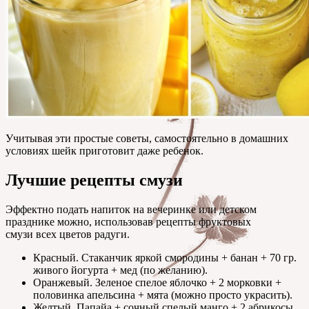
Учитывая эти простые советы, самостоятельно в домашних
условиях шейк приготовит даже ребенок.
Лучшие рецепты смузи
Эффектно подать напиток на вечеринке или детском
празднике можно, использовав рецепты фруктовых
смузи всех цветов радуги.
Красный. Стаканчик яркой смородины + банан + 70 гр.
живого йогурта + мед (по желанию).
Оранжевый. Зеленое спелое яблочко + 2 морковки +
половинка апельсина + мята (можно просто украсить).
Желтый. Папайа + сочный спелый манго + 2 абрикосы.