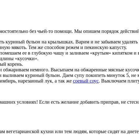
амостоятельно без чьей-то помощи. Мы опишем порядок действий
ить куриный бульон на крылышках. Варим и не забываем удалять 
иную мякоть. Тем же способом режем и пекинскую капусту.
 помешаем ее в глубокую чашу и заливаем «крутым» кипятком и
 длины «кусочки».
ый корень.
 и обжариваем немного. Высыпаем на обжаренные мясные кусочк
 выливаем куриный бульон. Даем супу покипеть минуток 5, не 
имбирь, нарезанный лук, а так же
соевый соус
. Выключаем плиту
машних условиях! Если есть желание добавить приправ, не стесн
м вегетарианской кухни или тем людям, которые сидят на диет