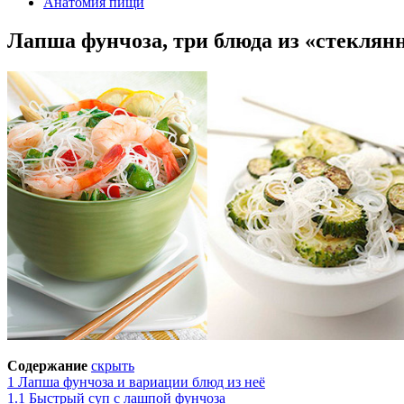
Анатомия пищи
Лапша фунчоза, три блюда из «стеклян
Содержание
скрыть
1
Лапша фунчоза и вариации блюд из неё
1.1
Быстрый суп с лашпой фунчоза