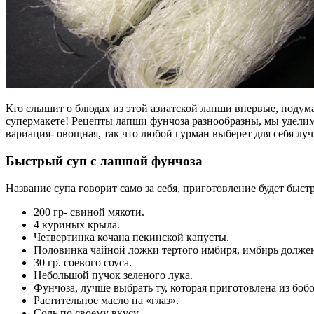
Кто слышит о блюдах из этой азиатской лапши впервые, подума
супермакете! Рецепты лапши фунчоза разнообразны, мы уделим
вариация- овощная, так что любой гурман выберет для себя лу
Быстрый суп с лашпой фунчоза
Название супа говорит само за себя, приготовление будет быстр
200 гр- свиной мякоти.
4 куриных крыла.
Четвертинка кочана пекинской капусты.
Половинка чайной ложки тертого имбиря, имбирь долже
30 гр. соевого соуса.
Небольшой пучок зеленого лука.
Фунчоза, лучше выбрать ту, которая приготовлена из бобов
Растительное масло на «глаз».
Соль по своему вкусу.