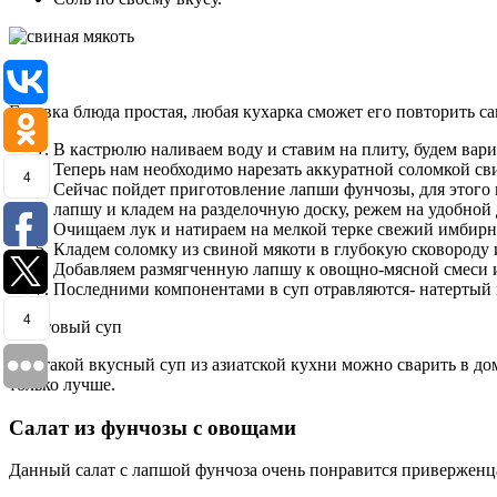
Готовка блюда простая, любая кухарка сможет его повторить с
В кастрюлю наливаем воду и ставим на плиту, будем вар
Теперь нам необходимо нарезать аккуратной соломкой св
4
Сейчас пойдет приготовление лапши фунчозы, для этого
лапшу и кладем на разделочную доску, режем на удобной
Очищаем лук и натираем на мелкой терке свежий имбирн
Кладем соломку из свиной мякоти в глубокую сковороду
Добавляем размягченную лапшу к овощно-мясной смеси и
Последними компонентами в суп отравляются- натертый 
4
Вот такой вкусный суп из азиатской кухни можно сварить в до
только лучше.
Салат из фунчозы с овощами
Данный салат с лапшой фунчоза очень понравится приверженца