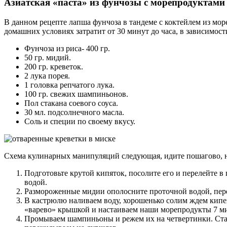
Азиатская «паста» из фунчозы с морепродуктами
В данном рецепте лапша фунчоза в тандеме с коктейлем из мор
домашних условиях затратит от 30 минут до часа, в зависимо
Фунчоза из риса- 400 гр.
50 гр. мидий.
200 гр. креветок.
2 лука порея.
1 головка репчатого лука.
100 гр. свежих шампиньонов.
Пол стакана соевого соуса.
30 мл. подсолнечного масла.
Соль и специи по своему вкусу.
Схема кулинарных манипуляций следующая, идите пошагово, н
Подготовьте крутой кипяток, посолите его и перелейте 
водой.
Размороженные мидии ополосните проточной водой, перел
В кастрюлю наливаем воду, хорошенько солим ждем кипе
«варево» крышкой и настаиваем наши морепродукты 7 ми
Промываем шампиньоны и режем их на четвертинки. Ста