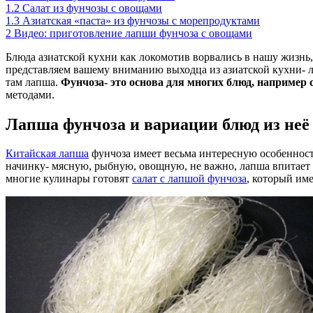
1.2
Салат из фунчозы с овощами
1.3
Азиатская «паста» из фунчозы с морепродуктами
2
Видео: приготовление лапши фунчоза с овощами
Блюда азиатской кухни как локомотив ворвались в нашу жизнь,
представляем вашему вниманию выходца из азиатской кухни- ла
там лапша.
Фунчоза- это основа для многих блюд, например с
методами.
Лапша фунчоза и вариации блюд из неё
Китайская лапша
фунчоза имеет весьма интересную особенность
начинку- мясную, рыбную, овощную, не важно, лапша впитает ве
многие кулинары готовят
салат с лапшой фунчоза
, который им