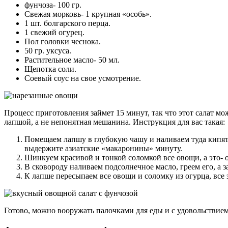
фунчоза- 100 гр.
Свежая морковь- 1 крупная «особь».
1 шт. болгарского перца.
1 свежий огурец.
Пол головки чеснока.
50 гр. уксуса.
Растительное масло- 50 мл.
Щепотка соли.
Соевый соус на свое усмотрение.
Процесс приготовления займет 15 минут, так что этот салат м
лапшой, а не непонятная мешанина. Инструкция для вас такая:
Помещаем лапшу в глубокую чашу и наливаем туда кипят
выдержите азиатские «макаронины» минуту.
Шинкуем красивой и тонкой соломкой все овощи, а это- 
В сковороду наливаем подсолнечное масло, греем его, а 
К лапше пересыпаем все овощи и соломку из огурца, все 
Готово, можно вооружать палочками для еды и с удовольствием