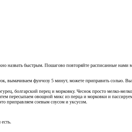
ожно назвать быстрым. Пошагово повторяйте расписанные нами м
ок, вымачиваем фунчозу 5 минут, можете приправить солью. Вый
огурец, болгарский перец и морковку. Чеснок просто мелко-мелк
затем пересыпаем овощной микс из перца и морковки и пассируем
это приправляем соевым соусом и уксусом.
 есть.