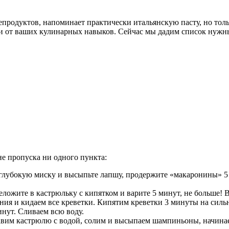
епродуктов, напоминает практически итальянскую пасту, но толь
сти от ваших кулинарных навыков. Сейчас мы дадим список нужн
е пропуска ни одного пункта:
в глубокую миску и высыпьте лапшу, продержите «макаронины» 
ожите в кастрюльку с кипятком и варите 5 минут, не больше! В
ния и кидаем все креветки. Кипятим креветки 3 минуты на сил
нут. Сливаем всю воду.
вим кастрюлю с водой, солим и высыпаем шампиньоны, начинаем