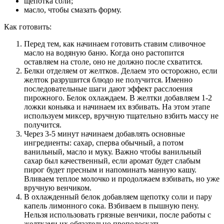
щепотка соли;
масло, чтобы смазать форму.
Как готовить:
Перед тем, как начинаем готовить ставим сливочное
масло на водяную баню. Когда оно растопится
оставляем на столе, оно не должно после схватится.
Белки отделяем от желтков. Делаем это осторожно, если
желток разрушится блюдо не получится. Именно
последовательные шаги дают эффект расслоения
пирожного. Белок охлаждаем. В желтки добавляем 1-2
ложки коньяка и начинаем их взбивать. На этом этапе
используем миксер, вручную тщательно взбить массу не
получится.
Через 3-5 минут начинаем добавлять основные
ингредиенты: сахар, сперва обычный, а потом
ванильный, масло и муку. Важно чтобы ванильный
сахар был качественный, если аромат будет слабым
пирог будет пресным и напоминать манную кашу.
Вливаем теплое молочко и продолжаем взбивать, но уже
вручную венчиком.
В охлажденный белок добавляем щепотку соли и пару
капель лимонного сока. Взбиваем в пышную пену.
Нельзя использовать грязные венчики, после работы с
желтками их обязательно прополоскать.