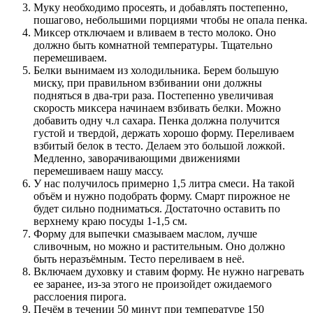
Муку необходимо просеять, и добавлять постепенно,
пошагово, небольшими порциями чтобы не опала пенка.
Миксер отключаем и вливаем в тесто молоко. Оно
должно быть комнатной температуры. Тщательно
перемешиваем.
Белки вынимаем из холодильника. Берем большую
миску, при правильном взбивании они должны
подняться в два-три раза. Постепенно увеличивая
скорость миксера начинаем взбивать белки. Можно
добавить одну ч.л сахара. Пенка должна получится
густой и твердой, держать хорошо форму. Переливаем
взбитый белок в тесто. Делаем это большой ложкой.
Медленно, заворачивающими движениями
перемешиваем нашу массу.
У нас получилось примерно 1,5 литра смеси. На такой
объём и нужно подобрать форму. Смарт пирожное не
будет сильно подниматься. Достаточно оставить по
верхнему краю посуды 1-1,5 см.
Форму для выпечки смазываем маслом, лучше
сливочным, но можно и растительным. Оно должно
быть неразъёмным. Тесто переливаем в неё.
Включаем духовку и ставим форму. Не нужно нагревать
ее заранее, из-за этого не произойдет ожидаемого
расслоения пирога.
Печём в течении 50 минут при температуре 150