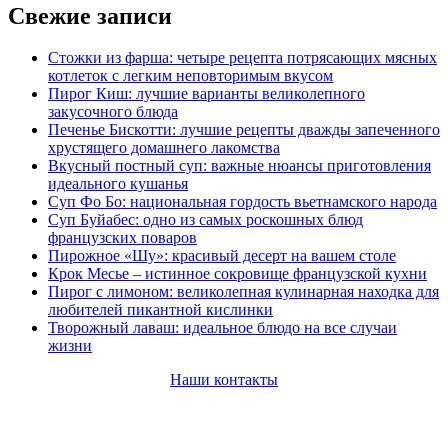
Свежие записи
Стожки из фарша: четыре рецепта потрясающих мясных
котлеток с легким неповторимым вкусом
Пирог Киш: лучшие варианты великолепного
закусочного блюда
Печенье Бискотти: лучшие рецепты дважды запеченного
хрустящего домашнего лакомства
Вкусный постный суп: важные нюансы приготовления
идеального кушанья
Суп Фо Бо: национальная гордость вьетнамского народа
Суп Буйабес: одно из самых роскошных блюд
французских поваров
Пирожное «Шу»: красивый десерт на вашем столе
Крок Месье – истинное сокровище французской кухни
Пирог с лимоном: великолепная кулинарная находка для
любителей пикантной кислинки
Творожный лаваш: идеальное блюдо на все случаи
жизни
Наши контакты