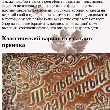
Так же подойдут разные рельефные предметы – пластиковая
ажурная подставка, кухонная утварь с фигурной резьбой,
плотная салфетка с объемным рисунком, которая кладется на
верхний слой изделия, прокатывается скалкой и вдавливается
в тестовую массу, потом ткань аккуратно отделяется от теста.
Узор на выпечке (орнамент, надпись, аппликацию) можно
вылепить собственноручно, что очень любят делать дети.
Классический вариант тульского
пряника