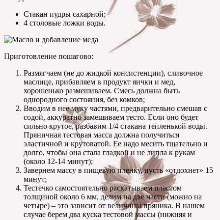
Стакан пудры сахарной;
4 столовые ложки воды.
Приготовление пошагово:
Размягчаем (не до жидкой консистенции), сливочное
маслице, прибавляем в продукт яички и мед,
хорошенько размешиваем. Смесь должна быть
однородного состояния, без комков;
Вводим в нее муку частями, предварительно смешав с
содой, аккуратно замешиваем тесто. Если оно будет
сильно крутое, разбавим 1/4 стакана тепленькой воды.
Пряничная тестовая масса должна получиться
эластичной и крутоватой. Ее надо месить тщательно и
долго, чтобы она стала гладкой и не липла к рукам
(около 12-14 минут);
Завернем массу в пищевую пленку, пусть «отдохнет» 15
минут;
Тестечко самостоятельно раскатываем пластом
толщиной около 6 мм, делим на две части (можно на
четыре) – это зависит от величины пряника. В нашем
случае берем два куска тестовой массы (нижняя и