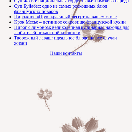
Суп Фо Бо: национальная гордость вьетнамского народа
Суп Буйабес: одно из самых роскошных блюд
французских поваров
Пирожное «Шу»: красивый десерт на вашем столе
Крок Месье – истинное сокровище французской кухни
Пирог с лимоном: великолепная кулинарная находка для
любителей пикантной кислинки
Творожный лаваш: идеальное блюдо на все случаи
жизни
Наши контакты