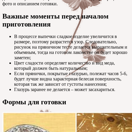
фото и описанием готовки.
Важные моменты перед началом
приготовления
В процессе выпечки сладкое изделие увеличится в
размере, поэтому разрастется узор. Следовательно,
рисунок на пряничном тесте делается выразительным и
объемным, тогда на готовом лакомстве он будет хорошо
заметен;
Цвет сладости определяет количество и вид меда,
который должен быть натуральным;
Если прянички, покрытые глазурью, полежат часов 5-6,
будет лучше видна характерная белесая поверхность,
которая так же зависит от густоты нанесения;
Глазурь заранее не делается – может засахариться.
Формы для готовки