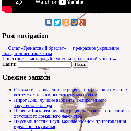
Post navigation
←
Салат «Гранатовый браслет» — прекрасное украшение
праздничного торжества
Панеттоне – пасхальный кулич на итальянский манер
→
Найти:
Свежие записи
Стожки из фарша: четыре рецепта потрясающих мясных
котлеток с легким неповторимым вкусом
Пирог Киш: лучшие варианты великолепного
закусочного блюда
Печенье Бискотти: лучшие рецепты дважды запеченного
хрустящего домашнего лакомства
Вкусный постный суп: важные нюансы приготовления
идеального кушанья