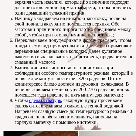
верхняя часть изделия), которые по величине подходят
для приготовленной формы-трафарета, чтобы получить
один домашний тульский пряник;
Начинку укладываем на нижнюю заготовку, после на
слой повидла аккуратно помещается верхняя. Обе
заготовки пряничного пирога плотно соединяем между
собой, чтобы при готовке начинка не протекла;
Перекладываем полуфабрикат в форму-трафарет, чтобы
придать ему вид прямоугольника. Для этого применяют
деревянные специальные колодки. Далее культовое
лакомство выкладывается на противень, предварительно
смазанный маслом;
Выпекание изысканного яства происходит при
соблюдении особого температурного режима, который в
первые две минуты достигает 320 градусов. Потом
кондитерское блюдо достаем из духовки, охлаждаем. В
печи выставляем температуру 260-270 градусов, вновь
помещаем туда изделие на пять минут для выпечки;
Чтобы
сделать глазурь
, сахарную пудру просеиваем
сквозь сито, высыпаем в емкость с теплой водичкой.
Нагреваем сладкую смесь до температурного режима 40
градусов, не переставая помешивать, наносим на
горячую выпечку с помощью кисточки.