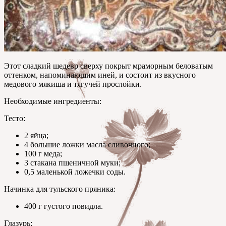
Этот сладкий шедевр сверху покрыт мраморным беловатым
оттенком, напоминающим иней, и состоит из вкусного
медового мякиша и тягучей прослойки.
Необходимые ингредиенты:
Тесто:
2 яйца;
4 большие ложки масла сливочного;
100 г меда;
3 стакана пшеничной муки;
0,5 маленькой ложечки соды.
Начинка для тульского пряника:
400 г густого повидла.
Глазурь: