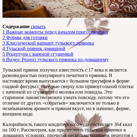
Содержание
скрыть
1
Важные моменты перед началом приготовления
2
Формы для готовки
3
Классический вариант тульского пряника
4
Тульский пряник домашний
5
Рецептура с вареной сгущенкой
6
Видео: Рецепт тульского пряника по-домашнему
Тульский пряник получил известность с 17 века и является
разновидностью популярного печатного пряника. В
настоящее время выпускается с большим триумфом в форме
гладкой фигуры с глазурью сверху или прямоугольной плитки
с начинкой из сгущенного молока или повидла. Это
старинное лакомство можно узнать повсюду, потому что его
отличие от других «собратьев» заключается не только в
незабываемом аромате и пряном вкусе, но в начинке, форме,
внешнем виде.
Калорийность такого кондитерского чуда составляет 364 ккал
на 100 г. Рассмотрим, как приготовить тульские пряники в
домашних условиях, прочитав несколько подборок рецептов с