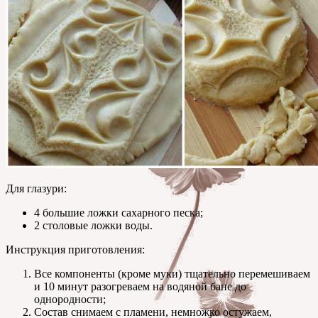
Для глазури:
4 большие ложки сахарного песка;
2 столовые ложки воды.
Инструкция приготовления:
Все компоненты (кроме муки) тщательно перемешиваем
и 10 минут разогреваем на водяной бане до
однородности;
Состав снимаем с пламени, немножко остужаем,