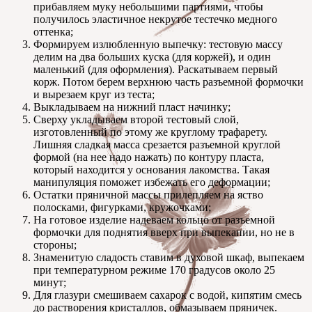
прибавляем муку небольшими партиями, чтобы
получилось эластичное некрутое тестечко медного
оттенка;
Формируем излюбленную выпечку: тестовую массу
делим на два больших куска (для коржей), и один
маленький (для оформления). Раскатываем первый
корж. Потом берем верхнюю часть разъемной формочки
и вырезаем круг из теста;
Выкладываем на нижний пласт начинку;
Сверху укладываем второй тестовый слой,
изготовленный по этому же круглому трафарету.
Лишняя сладкая масса срезается разъемной круглой
формой (на нее надо нажать) по контуру пласта,
который находится у основания лакомства. Такая
манипуляция поможет избежать его деформации;
Остатки пряничной массы прилепляем на яство
полосками, фигурками, кружочками;
На готовое изделие надеваем кольцо от разъемной
формочки для поднятия вверх при выпекании, но не в
стороны;
Знаменитую сладость ставим в духовой шкаф, выпекаем
при температурном режиме 170 градусов около 25
минут;
Для глазури смешиваем сахарок с водой, кипятим смесь
до растворения кристаллов, обмазываем пряничек.