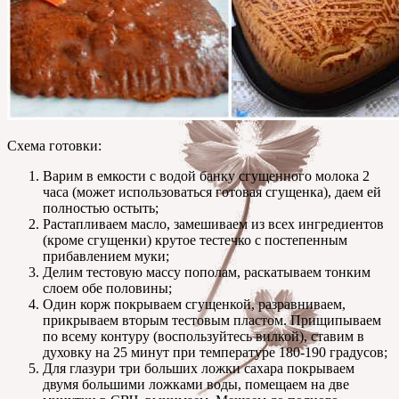
Схема готовки:
Варим в емкости с водой банку сгущенного молока 2
часа (может использоваться готовая сгущенка), даем ей
полностью остыть;
Растапливаем масло, замешиваем из всех ингредиентов
(кроме сгущенки) крутое тестечко с постепенным
прибавлением муки;
Делим тестовую массу пополам, раскатываем тонким
слоем обе половины;
Один корж покрываем сгущенкой, разравниваем,
прикрываем вторым тестовым пластом. Прищипываем
по всему контуру (воспользуйтесь вилкой), ставим в
духовку на 25 минут при температуре 180-190 градусов;
Для глазури три больших ложки сахара покрываем
двумя большими ложками воды, помещаем на две