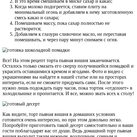
В это время смешиваем в миске сахар и какао;
Когда молоко подогреется, ставим плиту на
минимальный огонь и добавляем к нему заготовленную
смесь какао и сахара;
Помешиваем массу, пока сахар полностью не
растворится;
Добавляем к глазури сливочное масло, не переставая
помешивать, и через пару минут снимаем с огня.
Все! На этом рецепт торта пьяная вишня заканчивается.
Осталось только смазать его сверху получившейся помадкой и
украсить оставшимися кремом и ягодами. Фото и видео с
украшениями вы найдете в нашей статье или на просторах
интернета, если не сможете придумать сами. После этого
нужно лишь подождать пару часов, пока тортик «отдохнет» в
холодильнике и пропитается. И все, можно звать всех к столу!
Как видите, торт пьяная вишня в домашних условиях
готовится очень интересно, но при этом довольно легко.
Попробуйте приготовить такой десерт самостоятельно и ваши
гости поблагодарят вас от души. Ведь домашний торт пьяная
вишня выходит таким нежным, воздушным, сочным и,