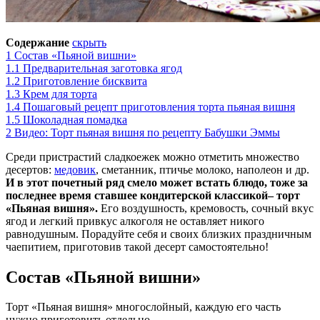
Содержание
скрыть
1
Состав «Пьяной вишни»
1.1
Предварительная заготовка ягод
1.2
Приготовление бисквита
1.3
Крем для торта
1.4
Пошаговый рецепт приготовления торта пьяная вишня
1.5
Шоколадная помадка
2
Видео: Торт пьяная вишня по рецепту Бабушки Эммы
Среди пристрастий сладкоежек можно отметить множество
десертов:
медовик
, сметанник, птичье молоко, наполеон и др.
И в этот почетный ряд смело может встать блюдо, тоже за
последнее время ставшее кондитерской классикой– торт
«Пьяная вишня».
Его воздушность, кремовость, сочный вкус
ягод и легкий привкус алкоголя не оставляет никого
равнодушным. Порадуйте себя и своих близких праздничным
чаепитием, приготовив такой десерт самостоятельно!
Состав «Пьяной вишни»
Торт «Пьяная вишня» многослойный, каждую его часть
нужно приготовить отдельно.