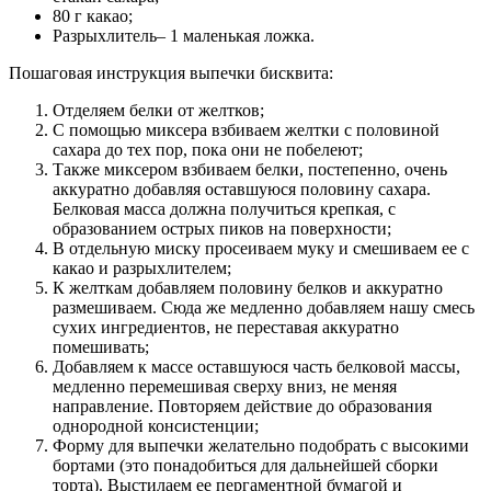
80 г какао;
Разрыхлитель– 1 маленькая ложка.
Пошаговая инструкция выпечки бисквита:
Отделяем белки от желтков;
С помощью миксера взбиваем желтки с половиной
сахара до тех пор, пока они не побелеют;
Также миксером взбиваем белки, постепенно, очень
аккуратно добавляя оставшуюся половину сахара.
Белковая масса должна получиться крепкая, с
образованием острых пиков на поверхности;
В отдельную миску просеиваем муку и смешиваем ее с
какао и разрыхлителем;
К желткам добавляем половину белков и аккуратно
размешиваем. Сюда же медленно добавляем нашу смесь
сухих ингредиентов, не переставая аккуратно
помешивать;
Добавляем к массе оставшуюся часть белковой массы,
медленно перемешивая сверху вниз, не меняя
направление. Повторяем действие до образования
однородной консистенции;
Форму для выпечки желательно подобрать с высокими
бортами (это понадобиться для дальнейшей сборки
торта). Выстилаем ее пергаментной бумагой и