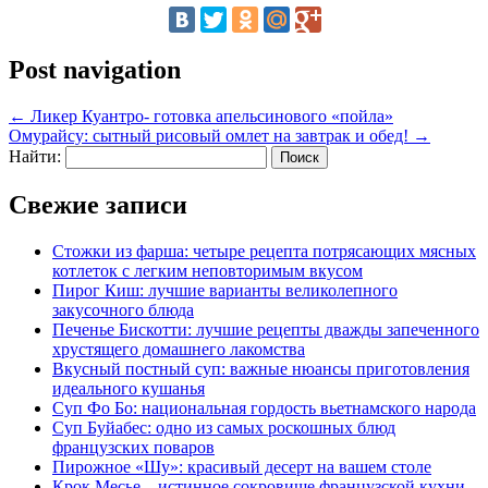
Post navigation
←
Ликер Куантро- готовка апельсинового «пойла»
Омурайсу: сытный рисовый омлет на завтрак и обед!
→
Найти:
Свежие записи
Стожки из фарша: четыре рецепта потрясающих мясных
котлеток с легким неповторимым вкусом
Пирог Киш: лучшие варианты великолепного
закусочного блюда
Печенье Бискотти: лучшие рецепты дважды запеченного
хрустящего домашнего лакомства
Вкусный постный суп: важные нюансы приготовления
идеального кушанья
Суп Фо Бо: национальная гордость вьетнамского народа
Суп Буйабес: одно из самых роскошных блюд
французских поваров
Пирожное «Шу»: красивый десерт на вашем столе
Крок Месье – истинное сокровище французской кухни