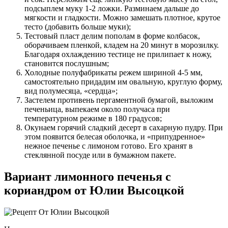
подсыплем муку 1-2 ложки. Разминаем дальше до
мягкости и гладкости. Можно замешать плотное, крутое
тесто (добавить больше муки);
Тестовый пласт делим пополам в форме колбасок,
оборачиваем пленкой, кладем на 20 минут в морозилку.
Благодаря охлаждению тестице не прилипает к ножу,
становится послушным;
Холодные полуфабрикаты режем шириной 4-5 мм,
самостоятельно придадим им овальную, круглую форму,
вид полумесяца, «сердца»;
Застелем противень пергаментной бумагой, выложим
печеньица, выпекаем около получаса при
температурном режиме в 180 градусов;
Окунаем горячий сладкий десерт в сахарную пудру. При
этом появится белесая оболочка, и «припудренное»
нежное печенье с лимоном готово. Его хранят в
стеклянной посуде или в бумажном пакете.
Вариант лимонного печенья с
кориандром от Юлии Высоцкой