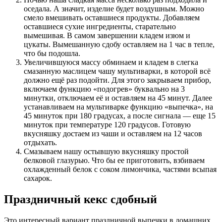
оседала. А значит, изделие будет воздушным. Можно
смело вмешивать оставшиеся продукты. Добавляем
оставшиеся сухие ингредиенты, старательно
вымешивая. В самом завершении кладем изюм и
цукаты. Вымешанную сдобу оставляем на 1 час в тепле,
что бы подошла.
Увеличившуюся массу обминаем и кладем в слегка
смазанную маслицем чашу мультиварки, в которой всё
должно ещё раз подойти. Для этого закрываем прибор,
включаем функцию «подогрев» буквально на 3
минутки, отключаем её и оставляем на 45 минут. Далее
устанавливаем на мультиварке функцию «выпечка», на
45 минуток при 180 градусах, а после сигнала — еще 15
минуток при температуре 120 градусов. Готовую
вкусняшку достаем из чаши и оставляем на 12 часов
отдыхать.
Смазываем нашу остывшую вкусняшку простой
белковой глазурью. Что бы ее приготовить, взбиваем
охлажденный белок с соком лимончика, частями всыпая
сахарок.
Праздничный кекс сдобный
Это интересный вариант праздничной выпечки в домашних