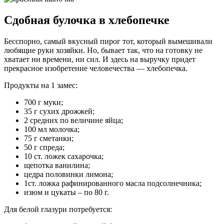
Сдобная булочка в хлебопечке
Бесспорно, самый вкусный пирог тот, который вымешивали
любящие руки хозяйки. Но, бывает так, что на готовку не
хватает ни времени, ни сил. И здесь на выручку придет
прекрасное изобретение человечества — хлебопечка.
Продукты на 1 замес:
700 г муки;
35 г сухих дрожжей;
2 средних по величине яйца;
100 мл молочка;
75 г сметанки;
50 г спреда;
10 ст. ложек сахарочка;
щепотка ванилина;
цедра половинки лимона;
1ст. ложка рафинированного масла подсолнечника;
изюм и цукаты – по 80 г.
Для белой глазури потребуется: