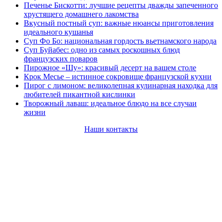
Печенье Бискотти: лучшие рецепты дважды запеченного
хрустящего домашнего лакомства
Вкусный постный суп: важные нюансы приготовления
идеального кушанья
Суп Фо Бо: национальная гордость вьетнамского народа
Суп Буйабес: одно из самых роскошных блюд
французских поваров
Пирожное «Шу»: красивый десерт на вашем столе
Крок Месье – истинное сокровище французской кухни
Пирог с лимоном: великолепная кулинарная находка для
любителей пикантной кислинки
Творожный лаваш: идеальное блюдо на все случаи
жизни
Наши контакты