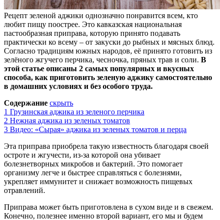
Рецепт зеленой аджики однозначно понравится всем, кто
любит пищу поострее. Это кавказская национальная
пастообразная приправа, которую принято подавать
практически ко всему – от закуски до рыбных и мясных блюд.
Согласно традициям южных народов, её принято готовить из
зелёного жгучего перчика, чесночка, пряных трав и соли.
В
этой статье описаны 2 самых популярных и вкусных
способа, как приготовить зеленую аджику самостоятельно
в домашних условиях и без особого труда.
Содержание
скрыть
1
Грузинская аджика из зеленого перчика
2
Нежная аджика из зеленых томатов
3
Видео: «Сырая» аджика из зеленых томатов и перца
Эта приправа приобрела такую известность благодаря своей
остроте и жгучести, из-за которой она убивает
болезнетворных микробов и бактерий. Это помогает
организму легче и быстрее справляться с болезнями,
укрепляет иммунитет и снижает возможность пищевых
отравлений.
Приправа может быть приготовлена в сухом виде и в свежем.
Конечно, полезнее именно второй вариант, его мы и будем