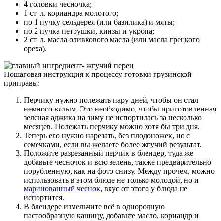
4 головки чесночка;
1 ст. л. кориандра молотого;
по 1 пучку сельдерея (или базилика) и мяты;
по 2 пучка петрушки, кинзы и укропа;
2 ст. л. масла оливкового масла (или масла грецкого
ореха).
Пошаговая инструкция к процессу готовки грузинской
приправы:
Перчику нужно полежать пару дней, чтобы он стал
немного вялым. Это необходимо, чтобы приготовленная
зеленая аджика на зиму не испортилась за несколько
месяцев. Полежать перчику можно хотя бы три дня.
Теперь его нужно нарезать, без плодоножек, но с
семечками, если вы желаете более жгучий результат.
Положите разрезанный перчик в блендер, туда же
добавьте чесночок и всю зелень, также предварительно
порубленную, как на фото снизу. Между прочем, можно
использовать в этом блюде не только молодой, но и
маринованный чеснок
, вкус от этого у блюда не
испортится.
В блендере измельчите всё в однородную
пастообразную кашицу, добавьте масло, кориандр и