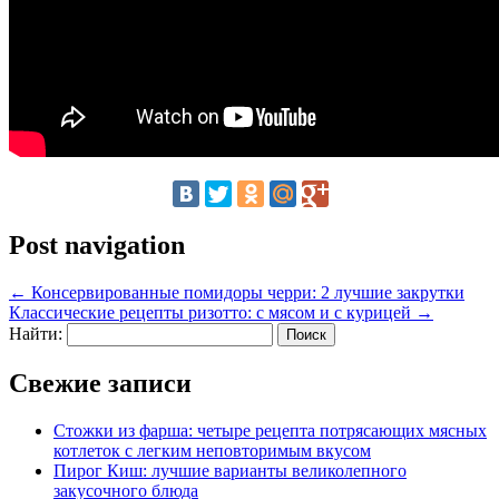
Post navigation
←
Консервированные помидоры черри: 2 лучшие закрутки
Классические рецепты ризотто: с мясом и с курицей
→
Найти:
Свежие записи
Стожки из фарша: четыре рецепта потрясающих мясных
котлеток с легким неповторимым вкусом
Пирог Киш: лучшие варианты великолепного
закусочного блюда