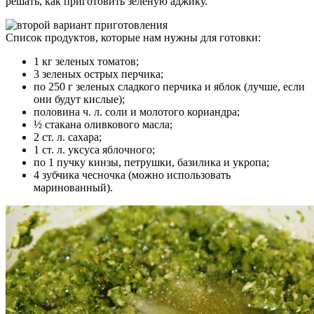
решать, как приготовить зеленую аджику.
Список продуктов, которые нам нужны для готовки:
1 кг зеленых томатов;
3 зеленых острых перчика;
по 250 г зеленых сладкого перчика и яблок (лучше, если
они будут кислые);
половина ч. л. соли и молотого кориандра;
½ стакана оливкового масла;
2 ст. л. сахара;
1 ст. л. уксуса яблочного;
по 1 пучку кинзы, петрушки, базилика и укропа;
4 зубчика чесночка (можно использовать
маринованный).