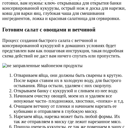
готовки, вам нужны: ключ- открывашка для открытия банки
консервированной кукурузы, острый нож и доска для нарезки,
ковш для варки яиц, глубокая чаша для смешивания
ингредиентов, ложка и красивая салатница для сервировки.
Готовим салат с овощами и ветчиной
Процесс создания быстрого салата с ветчиной и
консервированной кукурузой в домашних условиях будет
представлен вам как пошаговая инструкция, такая подробная
схема действий не даст вам ничего спутать или пропустить.
Отвариваем яйца, они должны быть сварены в крутую.
После варки ставим их в холодную воду, для быстрого
остывания. Яйца остыли, удаляем с них скорлупу.
Открываем банку с кукурузой и сливаем из нее воду.
Начинаем очистку овощей, моем их и удаляем все
ненужные части- плодоножки, хвостики, «попки» и т.д.
Очищаем ветчину от пленки и начинаем нарезать ее
кубиками и отправляем в глубокую миску.
Нарезаем яйца, нарезка может быть любой формы. Их
так же отправляем в миску где лежит нарезанное мясо.
Пришла очередь кукурузы, ее так же помещаем в чашу с