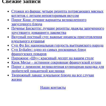
Свежие записи
Стожки из фарша: четыре рецепта потрясающих мясных
котлеток с легким неповторимым вкусом
Пирог Киш: лучшие варианты великолепного
закусочного блюда
Печенье Бискотти: лучшие рецепты дважды запеченного
хрустящего домашнего лакомства
Вкусный постный суп: важные нюансы приготовления
идеального кушанья
Суп Фо Бо: национальная гордость вьетнамского народа
Суп Буйабес: одно из самых роскошных блюд
французских поваров
Пирожное «Шу»: красивый десерт на вашем столе
Крок Месье – истинное сокровище французской кухни
Пирог с лимоном: великолепная кулинарная находка для
любителей пикантной кислинки
Творожный лаваш: идеальное блюдо на все случаи
жизни
Наши контакты