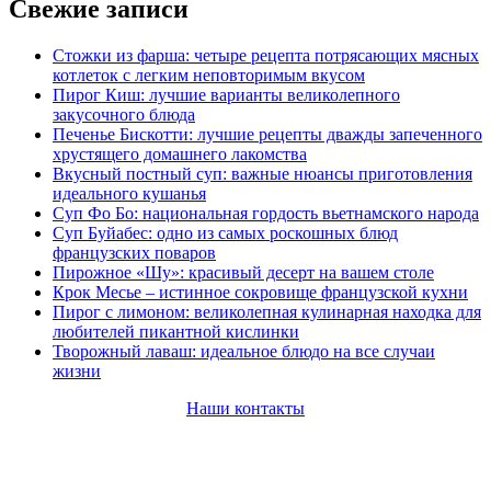
Свежие записи
Стожки из фарша: четыре рецепта потрясающих мясных
котлеток с легким неповторимым вкусом
Пирог Киш: лучшие варианты великолепного
закусочного блюда
Печенье Бискотти: лучшие рецепты дважды запеченного
хрустящего домашнего лакомства
Вкусный постный суп: важные нюансы приготовления
идеального кушанья
Суп Фо Бо: национальная гордость вьетнамского народа
Суп Буйабес: одно из самых роскошных блюд
французских поваров
Пирожное «Шу»: красивый десерт на вашем столе
Крок Месье – истинное сокровище французской кухни
Пирог с лимоном: великолепная кулинарная находка для
любителей пикантной кислинки
Творожный лаваш: идеальное блюдо на все случаи
жизни
Наши контакты