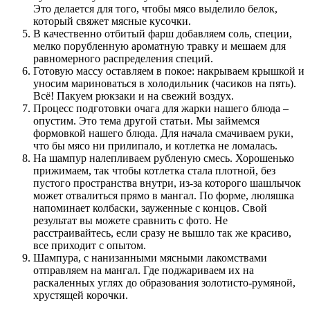
Это делается для того, чтобы мясо выделило белок,
который свяжет мясные кусочки.
В качественно отбитый фарш добавляем соль, специи,
мелко порубленную ароматную травку и мешаем для
равномерного распределения специй.
Готовую массу оставляем в покое: накрываем крышкой и
уносим мариноваться в холодильник (часиков на пять).
Всё! Пакуем рюкзаки и на свежий воздух.
Процесс подготовки очага для жарки нашего блюда –
опустим. Это тема другой статьи. Мы займемся
формовкой нашего блюда. Для начала смачиваем руки,
что бы мясо ни прилипало, и котлетка не ломалась.
На шампур налепливаем рубленую смесь. Хорошенько
прижимаем, так чтобы котлетка стала плотной, без
пустого пространства внутри, из-за которого шашлычок
может отвалиться прямо в мангал. По форме, люляшка
напоминает колбаски, зауженные с концов. Свой
результат вы можете сравнить с фото. Не
расстраивайтесь, если сразу не вышло так же красиво,
все приходит с опытом.
Шампура, с нанизанными мясными лакомствами
отправляем на мангал. Где поджариваем их на
раскаленных углях до образования золотисто-румяной,
хрустящей корочки.