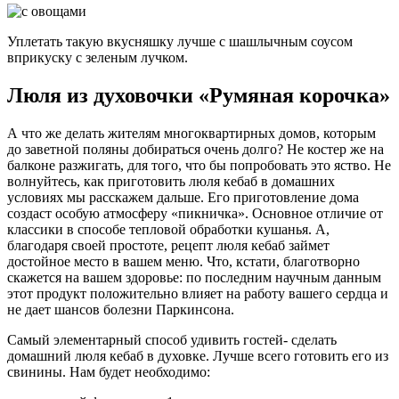
Уплетать такую вкусняшку лучше с шашлычным соусом
вприкуску с зеленым лучком.
Люля из духовочки «Румяная корочка»
А что же делать жителям многоквартирных домов, которым
до заветной поляны добираться очень долго? Не костер же на
балконе разжигать, для того, что бы попробовать это яство. Не
волнуйтесь, как приготовить люля кебаб в домашних
условиях мы расскажем дальше. Его приготовление дома
создаст особую атмосферу «пикничка». Основное отличие от
классики в способе тепловой обработки кушанья. А,
благодаря своей простоте, рецепт люля кебаб займет
достойное место в вашем меню. Что, кстати, благотворно
скажется на вашем здоровье: по последним научным данным
этот продукт положительно влияет на работу вашего сердца и
не дает шансов болезни Паркинсона.
Самый элементарный способ удивить гостей- сделать
домашний люля кебаб в духовке. Лучше всего готовить его из
свинины. Нам будет необходимо: