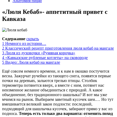
Анатомия пищи
«Люля Кебаб»- аппетитный привет с
Кавказа
Содержание
скрыть
1
Немного из истории…
2
Классический рецепт приготовления люля кебаб на мангале
3
Люля из духовочки «Румяная корочка»
4
«Кавказские рубленые котлеты» на сковороде
5
Видео: Люля кебаб на мангале
Ещё совсем немного времени, и к нам в окошко постучится
весна. Зажурчат ручейки из тающего снега, появятся первые
почки на деревьях, зальются трелью птицы. Столбик
термометра потянется вверх, а вместе с ним, потянет нас
неизменное желание объединиться с природой. А какое
объединение, без традиционного шашлыка? И вот мы уже
мчимся на рынок. Выбираем заветный кусочек шеи.… Но тут
вмешивается великий закон подлости: последний,
подходящий для шашлычка кусочек, забирают прямо у вас из
подноса.
Теперь есть только два варианта: отменить поход