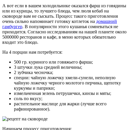
А вот если в вашем холодильнике оказался фарш из говядины
или из курицы, то лучшего блюда, чем люля кебаб на
сковороде вам не сыскать. Процесс такого приготовления
очень сильно напоминает готовку котлеток на
домашний
гамбургер
. В популярности этого кушанья сомневаться не
приходится. Согласно исследованиям на нашей планете около
5000000 ресторанов и кафе, в меню которых обязательно
входит это блюдо.
На 4 порции нам потребуется:
500 гр. куриного или говяжьего фарша;
3 штучки лука средней величины;
2 зубчика чесночка;
специи: чайную ложечку хмели-сунели, неполную
чайную ложечку черного молотого перчика, щепотку
куркумы и паприки;
измельченная зелень петрушечки, кинзы и мяты;
соль по вкусу;
растительное маслице для жарки (лучше всего
рафинированное).
Начинаем процесс приготовления: