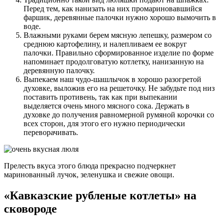
Перед тем, как нанизать на них промариновавшийся
фаршик, деревянные палочки нужно хорошо вымочить в
воде.
Влажными руками берем мясную лепешку, размером со
среднюю картофелину, и налепливаем ее вокруг
палочки. Правильно сформированное изделие по форме
напоминает продолговатую котлетку, нанизанную на
деревянную палочку.
Выпекаем наш чудо-шашлычок в хорошо разогретой
духовке, выложив его на решеточку. Не забудьте под низ
поставить противень, так как при выпекании
выделяется очень много мясного сока. Держать в
духовке до получения равномерной румяной корочки со
всех сторон, для этого его нужно периодически
переворачивать.
Прелесть вкуса этого блюда прекрасно подчеркнет
маринованный лучок, зеленушка и свежие овощи.
«Кавказские рубленые котлеты» на
сковороде