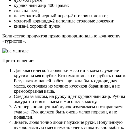
лук-700 грамм;
курдючный жир-400 грамм;
соль на вкус;
перемолотый черный перец-2 столовых ложки;
молотый кориандр-2 неполные столовые ложечки;
кинза-1 хороший пучок.
Количество продуктов прямо пропорционально количеству
«туристов».
Приготовление:
Для классической люляшки мясо ни в коем случае не
крутим на мясорубке. Его нужно мелко изрубить ножом.
Результатом нашей работы должна быть однородная
масса, состоящая из мелких кусочков баранинки, а не
кремообразная каша.
Следом за мясом, на рубку идет курдючный жир. Рубим
аккуратно и высыпаем в мисочку к мясцу.
А теперь почищенный лучок измельчаем и отправляем
туда же. Лук должен быть очень мелко порезан, а не
подавлен.
Знаете, люля точно любит мужские руки. Полученную
луково-мясную смесь нужно очень старательно выбить.