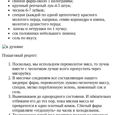
свиной фарш-около 1 килограмма;
крупный репчатый лук-4-5 штук;
чеснок-6-7 зубков;
специи (каждой по одной щепоточке): красного
молотого перца, паприки, семян кориандра и кмина,
молотого душистого перца;
кинзы и петрушки по 1 пучку;
сок половинки небольшого лимона;
соль по вкусу.
Пошаговый рецепт:
Поскольку, мы используем перемолотое мясо, то лучок
вместе с чесночком лучше всего пропустить через
мясорубку.
В мисочке соединяем все составляющие нашего
шедевра: фарш, перемолотую луково-чесночную массу,
специи, мелко порубленную зелень, лимонный сок и
соль.
Вымешиваем до однородного состояния. И обязательно
отбиваем его до тех пор, пока мясная масса не
превратится в один плотный комок. Сбитый фарш
отправляем «отдохнуть» на часик в холодильник.
Традиционно такой вид люляшки подают на шпажках.