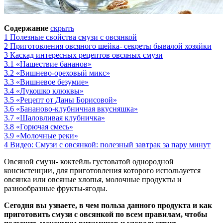
Содержание
скрыть
1
Полезные свойства смузи с овсянкой
2
Приготовления овсяного шейка- секреты бывалой хозяйки
3
Каскад интересных рецептов овсяных смузи
3.1
«Нашествие бананов»
3.2
«Вишнево-ореховый микс»
3.3
«Вишневое безумие»
3.4
«Лукошко клюквы»
3.5
«Рецепт от Даны Борисовой»
3.6
«Бананово-клубничная вкусняшка»
3.7
«Шаловливая клубничка»
3.8
«Горючая смесь»
3.9
«Молочные реки»
4
Видео: Смузи с овсянкой: полезный завтрак за пару минут
Овсяной смузи- коктейль густоватой однородной
консистенции, для приготовления которого используется
овсянка или овсяные хлопья, молочные продукты и
разнообразные фрукты-ягоды.
Сегодня вы узнаете, в чем польза данного продукта и как
приготовить смузи с овсянкой по всем правилам, чтобы