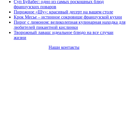
Суп Буйабес: одно из самых роскошных блюд
французских поваров
Пирожное «Шу»: красивый десерт на вашем столе
Крок Месье – истинное сокровище французской кухни
Пирог с лимоном: великолепная кулинарная находка для
любителей пикантной кислинки
Творожный лаваш: идеальное блюдо на все случаи
жизни
Наши контакты