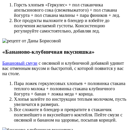
Горсть хлопьев «Геркулес» + пол стаканчика
апельсинового сока (свежевыжатого) + пол стакана
йогурта + пол стакана малины + пара фиников + лед.
Все продукты выложите в блендер и взбейте до
получения желаемой густоты. Консистенцию
регулируйте самостоятельно, добавляя лед.
«Бананово-клубничная вкусняшка»
Банановый смузи
с овсянкой и клубничной добавкой удивит
вас отменным вкусом и быстротой, с которой появится у вас
на столе.
Пара ложек геркулесовых хлопьев + половинка стакана
теплого молока + половинка стакана клубничного
йогурта + банан + ложка меда + корица.
Хлопья залейте по инструкции теплым молочком, пусть
увеличатся в размерах.
Все сложите в блендер и превратите в стаканчик
полезнейшего и вкуснейшего коктейля. Пейте смузи с
овсянкой и бананом на здоровье, посыпав корицей.