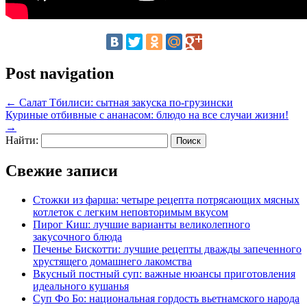
Post navigation
←
Салат Тбилиси: сытная закуска по-грузински
Куриные отбивные с ананасом: блюдо на все случаи жизни!
→
Найти:
Свежие записи
Стожки из фарша: четыре рецепта потрясающих мясных
котлеток с легким неповторимым вкусом
Пирог Киш: лучшие варианты великолепного
закусочного блюда
Печенье Бискотти: лучшие рецепты дважды запеченного
хрустящего домашнего лакомства
Вкусный постный суп: важные нюансы приготовления
идеального кушанья
Суп Фо Бо: национальная гордость вьетнамского народа