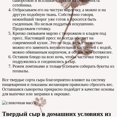
сывороткой и всплывает, просто на поверхность
сотейника.
Отбрасываем его на чистую марлечку, а можно и на
другую подобную ткань. Собственно говоря,
нежнейший творог уже готов и просится быть
съеденным. Но нельзя поддаться искушению.
Продолжаем готовку.
Крепко связываем марлю с творожком и кладем под
пресс. Настоящий пресс не всегда обитает на
современной кухне. Это не беда, ведь с легкостью
можно его заменить внушительной кастрюлей с водой,
можно обвязанным кирпичом, в общем, чем потяжелее.
Оставим блюдо на всю ночь, чтобы частички творога
подружились и соединились в сыр.
Режем ломтиками и только успеваем собирать букеты из
похвалы.
Все твердые сорта сыра благоприятно влияют на систему
пищеварения и показаны желающим правильно сбросить вес.
Оставшаяся сыворотка прекрасно подойдет в качестве основы
для выпечки или заправки к окрошке.
Твердый сыр в домашних условиях из