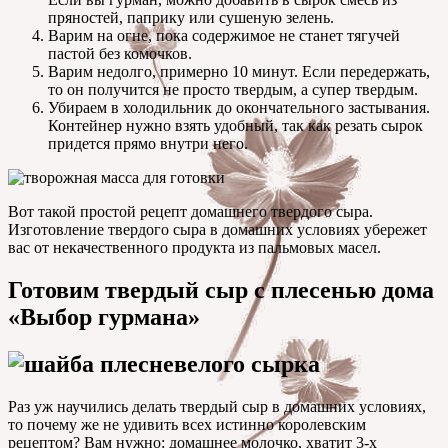
пряностей, паприку или сушеную зелень.
Варим на огне, пока содержимое не станет тягучей
пастой без комочков.
Варим недолго, примерно 10 минут. Если передержать,
то он получится не просто твердым, а супер твердым.
Убираем в холодильник до окончательного застывания.
Контейнер нужно взять удобный, так как резать сырок
придется прямо внутри него.
Вот такой простой рецепт домашнего твердого сыра.
Изготовление твердого сыра в домашних условиях убережет
вас от некачественного продукта из пальмовых масел.
Готовим твердый сыр с плесенью дома
«Выбор гурмана»
Раз уж научились делать твердый сыр в домашних условиях,
то почему же не удивить всех истинно королевским
рецептом? Вам нужно: домашнее молочко, хватит 3-х