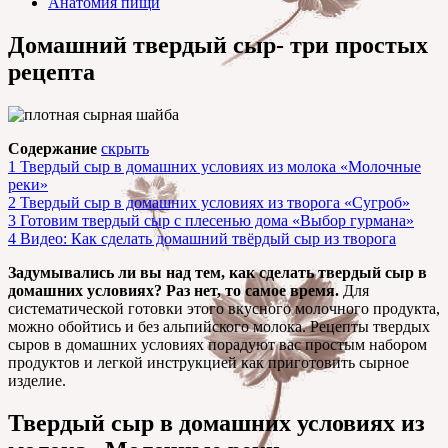
Анатомия пищи
Домашний твердый сыр- три простых
рецепта
Содержание
скрыть
1
Твердый сыр в домашних условиях из молока «Молочные
реки»
2
Твердый сыр в домашних условиях из творога «Сугроб»
3
Готовим твердый сыр с плесенью дома «Выбор гурмана»
4
Видео: Как сделать домашний твёрдый сыр из творога
Задумывались ли вы над тем, как сделать твердый сыр в
домашних условиях? Раз нет, то самое время.
Для
систематической готовки этого вкусного молочного продукта,
можно обойтись и без альпийского молока. Рецепты твердых
сыров в домашних условиях порадуют вас простым набором
продуктов и легкой инструкцией как приготовить сырное
изделие.
Твердый сыр в домашних условиях из