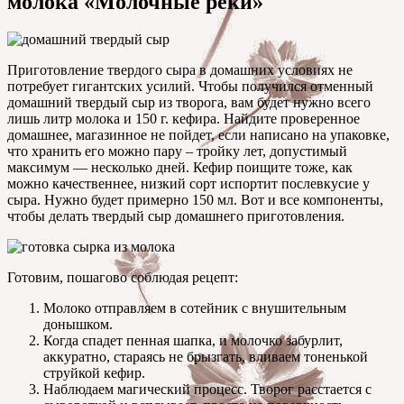
молока «Молочные реки»
Приготовление твердого сыра в домашних условиях не
потребует гигантских усилий. Чтобы получился отменный
домашний твердый сыр из творога, вам будет нужно всего
лишь литр молока и 150 г. кефира. Найдите проверенное
домашнее, магазинное не пойдет, если написано на упаковке,
что хранить его можно пару – тройку лет, допустимый
максимум — несколько дней. Кефир поищите тоже, как
можно качественнее, низкий сорт испортит послевкусие у
сыра. Нужно будет примерно 150 мл. Вот и все компоненты,
чтобы делать твердый сыр домашнего приготовления.
Готовим, пошагово соблюдая рецепт:
Молоко отправляем в сотейник с внушительным
донышком.
Когда спадет пенная шапка, и молочко забурлит,
аккуратно, стараясь не брызгать, вливаем тоненькой
струйкой кефир.
Наблюдаем магический процесс. Творог расстается с