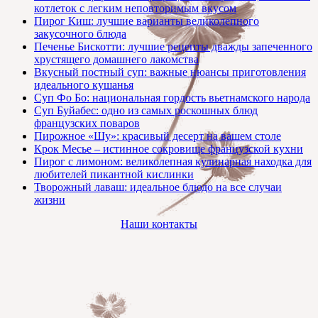
котлеток с легким неповторимым вкусом
Пирог Киш: лучшие варианты великолепного
закусочного блюда
Печенье Бискотти: лучшие рецепты дважды запеченного
хрустящего домашнего лакомства
Вкусный постный суп: важные нюансы приготовления
идеального кушанья
Суп Фо Бо: национальная гордость вьетнамского народа
Суп Буйабес: одно из самых роскошных блюд
французских поваров
Пирожное «Шу»: красивый десерт на вашем столе
Крок Месье – истинное сокровище французской кухни
Пирог с лимоном: великолепная кулинарная находка для
любителей пикантной кислинки
Творожный лаваш: идеальное блюдо на все случаи
жизни
Наши контакты