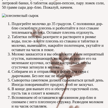
литровой банки, 6 таблеток ацидин-пепсин, пару ложек соли,
50 грамм сыра дор–блю. Пожалуй, начнем.
Подогрейте молочко до 35 градусов. С половинки дор-
блю соскоблите плесень и разболтайте в пол стакане
тепленького молока. Оставьте плесень отдохнуть.
Таблетки пепсина разотрите и растворите в рюмке
воды, после- влейте плесень из стакана и таблетки в
молочко, вымешайте, накройте полотенцем, укутайте и
оставьте на часок в покое.
Молоко заквасится и вы обнаружите в нем неприятный
сгусток, напоминающий желе, смело режьте его на
меленькие кусочки, оставьте кастрюльку, чтобы
сгусточки затонули в молоке.
Собираем их и отправляем в форму для сыра с
дырочками. Без нее нас не обойтись.
Сыворотка самотеком должна сцеживаться целый день.
Иногда поворачивайте продукт, чтоб не заскучал.
В конце дня выньте его и оботрите горсточкой соли,
пусть так и сохнет в комнате.
Вспоминаем об оставшемся магазинном дор-блю и
снимаем с него плесенную стружку. Разводим молоком
и на часок оставляем.