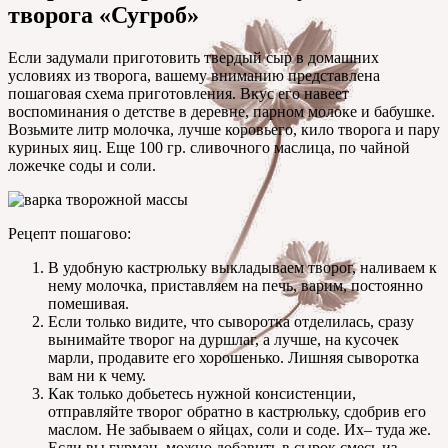
творога «Сугроб»
Если задумали приготовить твердый сыр в домашних
условиях из творога, вашему вниманию представлена
пошаговая схема приготовления. Вкус его навеет
воспоминания о детстве в деревне, парном молоке и бабушке.
Возьмите литр молочка, лучше коровьего, кило творога и пару
куриных яиц. Еще 100 гр. сливочного маслица, по чайной
ложечке соды и соли.
Рецепт пошагово:
В удобную кастрюльку выкладываем творог, наливаем к
нему молочка, приставляем на печь, варим, постоянно
помешивая.
Если только видите, что сыворотка отделилась, сразу
вынимайте творог на дуршлаг, а лучше, на кусочек
марли, продавите его хорошенько. Лишняя сыворотка
вам ни к чему.
Как только добьетесь нужной консистенции,
отправляйте творог обратно в кастрюльку, сдобрив его
маслом. Не забываем о яйцах, соли и соде. Их– туда же.
Если вы гурман, можно добавить в сырок смесь из