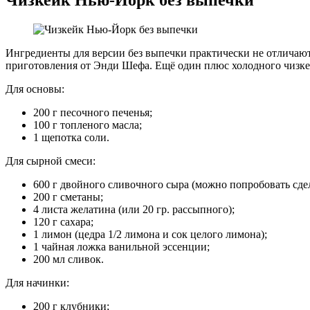
Чизкейк Нью-Йорк без выпечки
Ингредиенты для версии без выпечки практически не отличают
приготовления от Энди Шефа. Ещё один плюс холодного чизке
Для основы:
200 г песочного печенья;
100 г топленого масла;
1 щепотка соли.
Для сырной смеси:
600 г двойного сливочного сыра (можно попробовать сдел
200 г сметаны;
4 листа желатина (или 20 гр. рассыпного);
120 г сахара;
1 лимон (цедра 1/2 лимона и сок целого лимона);
1 чайная ложка ванильной эссенции;
200 мл сливок.
Для начинки:
200 г клубники;