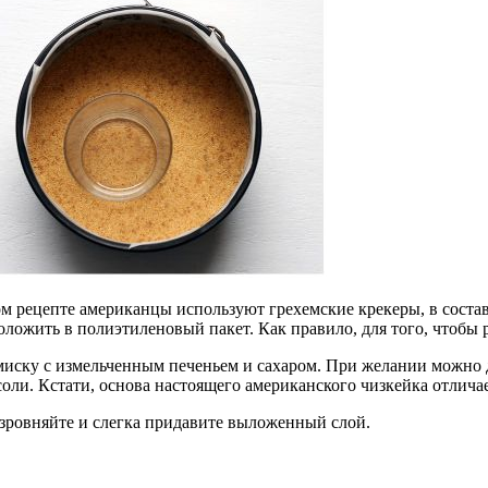
ном рецепте американцы используют грехемские крекеры, в сост
ложить в полиэтиленовый пакет. Как правило, для того, чтобы р
миску с измельченным печеньем и сахаром. При желании можно д
оли. Кстати, основа настоящего американского чизкейка отличае
азровняйте и слегка придавите выложенный слой.