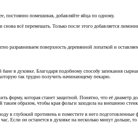
ее, постоянно помешивая, добавляйте яйца по одному.
и снова всё перемешать. Только после этого добавляется лимонн
тно разравниваем поверхность деревянной лопаткой и оставляем 
ане в духовке. Благодаря подобному способу запекания сырная 
, которую так трудно получить начинающему пекарю.
вить форму, которая станет защитной. Понятно, что её диаметр 
й таким образом, чтобы края фольги заходила на внешнюю стенк
воду в глубокий противень и поместите в него подготовленные 
час. Если он останется в духовке на несколько минут дольше, то