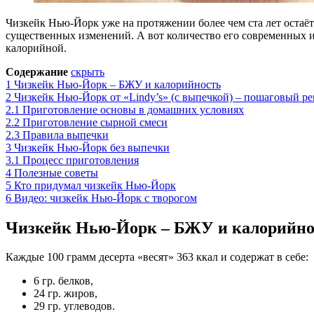
Чизкейк Нью-Йорк уже на протяжении более чем ста лет остаё
существенных изменений. А вот количество его современных и
калорийной.
Содержание
скрыть
1
Чизкейк Нью-Йорк – БЖУ и калорийность
2
Чизкейк Нью-Йорк от «Lindy’s» (с выпечкой) – пошаговый ре
2.1
Приготовление основы в домашних условиях
2.2
Приготовление сырной смеси
2.3
Правила выпечки
3
Чизкейк Нью-Йорк без выпечки
3.1
Процесс приготовления
4
Полезные советы
5
Кто придумал чизкейк Нью-Йорк
6
Видео: чизкейк Нью-Йорк с творогом
Чизкейк Нью-Йорк – БЖУ и калорийно
Каждые 100 грамм десерта «весят» 363 ккал и содержат в себе:
6 гр. белков,
24 гр. жиров,
29 гр. углеводов.