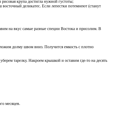
ы рисовая крупа достигла нужной густоты;
ш восточный деликатес. Если лепестки потемнеют (станут
вим на вкус самые разные специи Востока и присолим. В
ложим долму швом вниз. Получится емкость с плотно
уберем тарелку. Накроем крышкой и оставим где-то на десять
го месяцев.