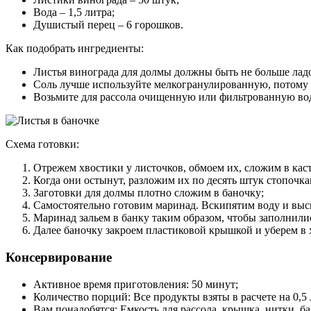
Вода – 1,5 литра;
Душистый перец – 6 горошков.
Как подобрать ингредиенты:
Листья винограда для долмы должны быть не больше лад
Соль лучше используйте мелкогранулированную, потому 
Возьмите для рассола очищенную или фильтрованную вод
Схема готовки:
Отрежем хвостики у листочков, обмоем их, сложим в кас
Когда они остынут, разложим их по десять штук стопочка
Заготовки для долмы плотно сложим в баночку;
Самостоятельно готовим маринад. Вскипятим воду и высы
Маринад зальем в банку таким образом, чтобы заполнилис
Далее баночку закроем пластиковой крышкой и уберем в 
Консервирование
Активное время приготовления: 50 минут;
Количество порций: Все продукты взяты в расчете на 0,5
Вам понадобятся: Емкость для рассола, крышка, нитки, б