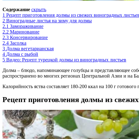
Содержание
скрыть
1
Рецепт приготовления долмы из свежих виноградных листье
2
Виноградные листья на зиму для долмы
2.1
Замораживание
2.2
Маринование
2.3
Консервирование
2.4
Засолка
3
Долма вегетарианская
4
Долма с рыбой
5
Видео: Рецепт турецкой долмы из виноградных листьев
Долма – блюдо, напоминающее голубцы и представляющее собо
распространено во многих регионах Центральной Азии и на Ба
Калорийность яства составляет 180-200 ккал на 100 г готового
Рецепт приготовления долмы из свежих