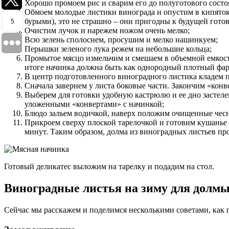
Хорошо промоем рис и сварим его до полуготового состо
Обмоем молодые листики винограда и опустим в кипяток 
бурыми), это не страшно – они пригодны к будущей готов
5
Очистим лучок и нарежем ножом очень мелко;
Всю зелень сполоснем, просушим и мелко нашинкуем;
Перышки зеленого лука режем на небольшие кольца;
Промытое мясцо измельчим и смешаем в объемной емкост
итоге начинка должна быть как однородный плотный фа
В центр подготовленного виноградного листика кладем
Сначала завернем у листа боковые части. Закончим «конве
Выберем для готовки удобную кастрюлю и ее дно застел
уложенными «конвертами» с начинкой;
Блюдо зальем водичкой, наверх положим очищенные чес
Прикроем сверху плоской тарелочкой и готовим кушанье 
минут. Таким образом, долма из виноградных листьев про
Готовый деликатес выложим на тарелку и подадим на стол.
Виноградные листья на зиму для долм
Сейчас мы расскажем и поделимся несколькими советами, как п