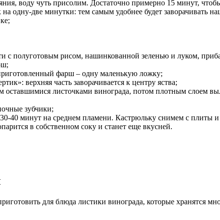
яния, воду чуть присолим. Достаточно примерно 15 минут, чтоб
на одну-две минутки: тем самым удобнее будет заворачивать на
ке;
и с полуготовым рисом, нашинкованной зеленью и луком, приба
рш;
 приготовленный фарш – одну маленькую ложку;
ртик»: верхняя часть заворачивается к центру яства;
ем оставшимися листочками винограда, потом плотным слоем вы
ночные зубчики;
30-40 минут на среднем пламени. Кастрюльку снимем с плиты и 
парится в собственном соку и станет еще вкусней.
ы
риготовить для блюда листики винограда, которые хранятся мно