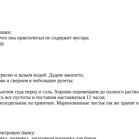
ошки;
что она практически не содержит мусора;
у.
трюлю и зальем водой. Дадим закипеть;
ми и свернем в небольшие рулеты;
плем туда перец и соль. Хорошо перемешаем до полного раство
ь все пустоты и поставим настаиваться 12 часов;
холодильник на хранение. Маринованные листья так же хранят в 
 литровую банку;
анка, шумовка, закаточная машинка для банок.