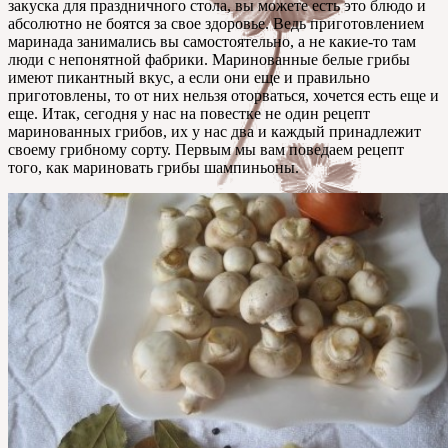
закуска для праздничного стола, вы можете есть это блюдо и
абсолютно не боятся за свое здоровье. Ведь приготовлением
маринада занимались вы самостоятельно, а не какие-то там
люди с непонятной фабрики. Маринованные белые грибы
имеют пикантный вкус, а если они еще и правильно
приготовлены, то от них нельзя оторваться, хочется есть еще и
еще. Итак, сегодня у нас на повестке не один рецепт
маринованных грибов, их у нас два и каждый принадлежит
своему грибному сорту. Первым мы вам поведаем рецепт
того, как мариновать грибы шампиньоны.