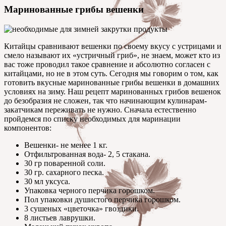
Маринованные грибы вешенки
Китайцы сравнивают вешенки по своему вкусу с устрицами и
смело называют их «устричный гриб», не знаем, может кто из
вас тоже проводил такое сравнение и абсолютно согласен с
китайцами, но не в этом суть. Сегодня мы говорим о том, как
готовить вкусные маринованные грибы вешенки в домашних
условиях на зиму. Наш рецепт маринованных грибов вешенок
до безобразия не сложен, так что начинающим кулинарам-
закатчикам переживать не нужно. Сначала естественно
пройдемся по списку необходимых для маринации
компонентов:
Вешенки- не менее 1 кг.
Отфильтрованная вода- 2, 5 стакана.
30 гр поваренной соли.
30 гр. сахарного песка.
30 мл уксуса.
Упаковка черного перчика горошком.
Пол упаковки душистого перчика горошком.
3 сушеных «цветочка» гвоздики.
8 листьев лаврушки.