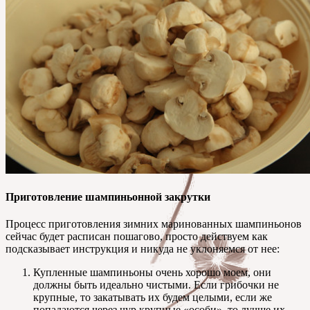
Приготовление шампиньонной закрутки
Процесс приготовления зимних маринованных шампиньонов
сейчас будет расписан пошагово, просто действуем как
подсказывает инструкция и никуда не уклоняемся от нее:
Купленные шампиньоны очень хорошо моем, они
должны быть идеально чистыми. Если грибочки не
крупные, то закатывать их будем целыми, если же
попадаются через чур крупные «особи», то лучше их