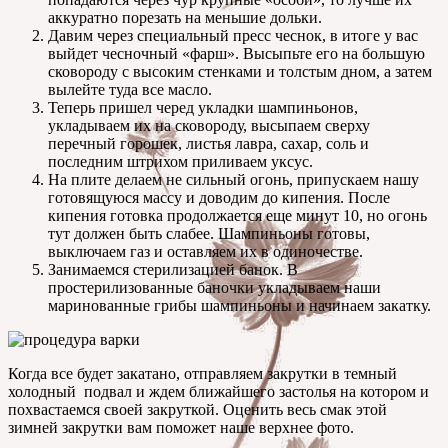
аккуратно порезать на меньшие дольки.
Давим через специальный пресс чеснок, в итоге у вас
выйдет чесночный «фарш». Высыпьте его на большую
сковороду с высоким стенками и толстым дном, а затем
вылейте туда все масло.
Теперь пришел черед укладки шампиньонов,
укладываем их на сковороду, высыпаем сверху
перечный горошек, листья лавра, сахар, соль и
последним штрихом приливаем уксус.
На плите делаем не сильный огонь, припускаем нашу
готовящуюся массу и доводим до кипения. После
кипения готовка продолжается еще минут 10, но огонь
тут должен быть слабее. Шампиньоны готовы,
выключаем газ и оставляем их в одиночестве.
Занимаемся стерилизацией банок. В
простерилизованные баночки укладываем наши
маринованные грибы шампиньоны и начинаем закатку.
Когда все будет закатано, отправляем закрутки в темный
холодный подвал и ждем ближайшего застолья на котором и
похвастаемся своей закруткой. Оценить весь смак этой
зимней закрутки вам поможет наше верхнее фото.