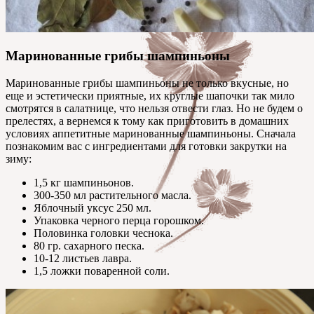
Маринованные грибы шампиньоны
Маринованные грибы шампиньоны не только вкусные, но
еще и эстетически приятные, их круглые шапочки так мило
смотрятся в салатнице, что нельзя отвести глаз. Но не будем о
прелестях, а вернемся к тому как приготовить в домашних
условиях аппетитные маринованные шампиньоны. Сначала
познакомим вас с ингредиентами для готовки закрутки на
зиму:
1,5 кг шампиньонов.
300-350 мл растительного масла.
Яблочный уксус 250 мл.
Упаковка черного перца горошком.
Половинка головки чеснока.
80 гр. сахарного песка.
10-12 листьев лавра.
1,5 ложки поваренной соли.