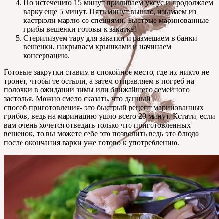
По истечению 15 минут приливаем уксус и продолжаем
варку еще 5 минут. Пять минут вышло, изымаем из
кастрюли марлю со специями. Быстрые маринованные
грибы вешенки готовы к закатке!
Стерилизуем тару для закатки и размещаем в банки
вешенки, накрываем крышками и начинаем
консервацию.
Готовые закрутки ставим в спокойное место, где их никто не
тронет, чтобы те остыли, а затем отправляем в погреб на
полочки в ожидании зимы или ближайшего семейного
застолья. Можно смело сказать, что данный
способ приготовления- это быстрый рецепт маринованных
грибов, ведь на маринацию ушло всего 20 минут. Кстати, если
вам очень хочется отведать только что приготовленных
вешенок, то вы можете себе это позволить ведь это блюдо
после окончания варки уже готово к употреблению.