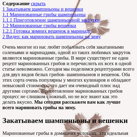
Содержание
скрыть
1
Закатываем шампиньоны и вешенки
1.1
Маринованные грибы шампиньоны
1.1.1
Приготовление шампиньонной закрутки
1.2
Маринованные грибы вешенки
1.2.1
Готовка зимних вешенок в маринаде
2
Видео: как мариновать шампиньоны на зиму
Очень многие из нас любят побаловать себя закатанными
соленьями и маринадами, одной из таких любимых закруток
являются маринованные грибы. В мире существует не один
рецепт маринованных грибов и перечислить их всех в одной
статье невозможно. Сегодня мы поделимся рецептурами всего
для двух видов белых грибов- шампиньонов и вешенок. Оба
этих сорта очень популярны у многих кулинаров и обладают
невысокой стоимость, что дает им очевидный плюс над
другими сортами. Приготовление маринованных грибов
процесс не слишком сложный, но не все знают как это
делать вкусно.
Мы сегодня расскажем вам как лучше
всего мариновать грибы на зиму.
Закатываем шампиньоны и вешенки
Маринованные грибы в домашних условиях- это идеальная