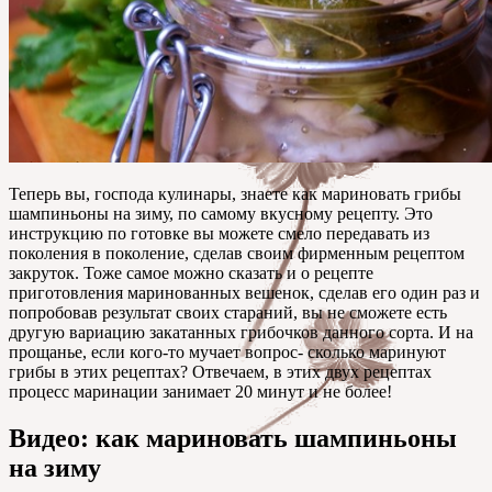
Теперь вы, господа кулинары, знаете как мариновать грибы
шампиньоны на зиму, по самому вкусному рецепту. Это
инструкцию по готовке вы можете смело передавать из
поколения в поколение, сделав своим фирменным рецептом
закруток. Тоже самое можно сказать и о рецепте
приготовления маринованных вешенок, сделав его один раз и
попробовав результат своих стараний, вы не сможете есть
другую вариацию закатанных грибочков данного сорта. И на
прощанье, если кого-то мучает вопрос- сколько маринуют
грибы в этих рецептах? Отвечаем, в этих двух рецептах
процесс маринации занимает 20 минут и не более!
Видео: как мариновать шампиньоны
на зиму