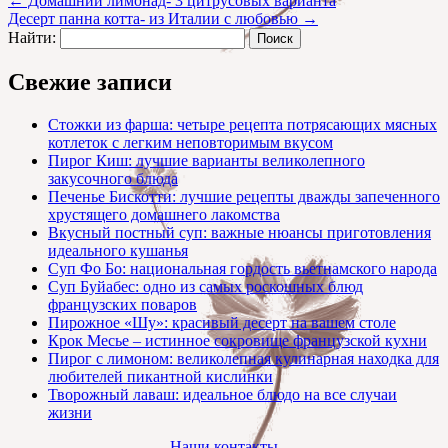
←
Домашний лимонад- 3 цитрусовых варианта
Десерт панна котта- из Италии с любовью
→
Найти:
Свежие записи
Стожки из фарша: четыре рецепта потрясающих мясных
котлеток с легким неповторимым вкусом
Пирог Киш: лучшие варианты великолепного
закусочного блюда
Печенье Бискотти: лучшие рецепты дважды запеченного
хрустящего домашнего лакомства
Вкусный постный суп: важные нюансы приготовления
идеального кушанья
Суп Фо Бо: национальная гордость вьетнамского народа
Суп Буйабес: одно из самых роскошных блюд
французских поваров
Пирожное «Шу»: красивый десерт на вашем столе
Крок Месье – истинное сокровище французской кухни
Пирог с лимоном: великолепная кулинарная находка для
любителей пикантной кислинки
Творожный лаваш: идеальное блюдо на все случаи
жизни
Наши контакты