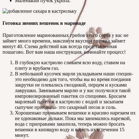
Маленький пучок укропа.
Готовка зимних вешенок в маринаде
Приготовление маринованных грибов этого сорта у вас не
займет много времени, максимум вкусная готовка займет
минут 40. Схема действий как всегда представленная
пошагово. Вот вам наша инструкция, начинайте процесс!
В глубокую кастрюлю сливаем всю воду, ставим на
плиту и врубаем газ.
В небольшой кусочек марли укладываем наши специи-
это необходимо для того, чтобы вы во время поедания
закрутки не плевались гвоздикой, перцем и кусками
лаврушки. Завязываем марлю и у вас получился такой
импровизированный пакетик со специями. Бросаем
марлевый пакетик в кастрюлю с водой и засыпаем
сыпучие приправы- это сахарный песок и соль.
Хорошенько промываем вешенки и красиво нарезаем их
не одинаковые дольки. Пока мы занимались нарезкой,
вода с приправами закипела, теперь можно бросать
вешенки в кипящую воду и варить их в течении 15
минут.